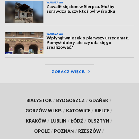
WARSZAWA
Zawalił się dom w Sierpcu. Służby
sprawdzają, czy ktoś był w środku
WARSZAWA
Wpłynął wniosek o pierwszy urzędomat.
Pomysł dobry, ale czy uda się go
zrealizować?
ZOBACZ WIĘCEJ
BIAŁYSTOK
/
BYDGOSZCZ
/
GDAŃSK
/
GORZÓW WLKP.
/
KATOWICE
/
KIELCE
/
KRAKÓW
/
LUBLIN
/
ŁÓDŹ
/
OLSZTYN
/
OPOLE
/
POZNAŃ
/
RZESZÓW
/