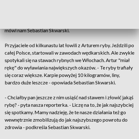
Lisowski.
- Artur pokazał swoją pomoc, teraz my chcemy pokazać, że
jesteśmy też gotowi okazać mu pomoc, jaką on niósł innym -
mówi nam Sebastian Skwarski.
Przyjaciele od kilkunastu lat łowili z Arturem ryby. Jeździli po
całej Polsce, startowali w zawodach wędkarskich. Ale zwykle
spotykali się na stawach rybnych we Włochach. Artur "miał
rękę" do wyławiania największych okazów. - Te ryby trafiały
się coraz większe. Karpie powyżej 10 kilogramów, liny,
bardzo duże leszcze - opowiada Sebastian Skwarski.
- Chciałby pan jeszcze z nim usiąść nad stawem i złowić jakąś
rybę? - pyta nasza reporterka. - Liczę na to, że jak najszybciej
się spotkamy. Mamy nadzieję, że te nasze działania też go
wewnętrznie zmobilizują do jak najszybszego powrotu do
zdrowia - podkreśla Sebastian Skwarski.