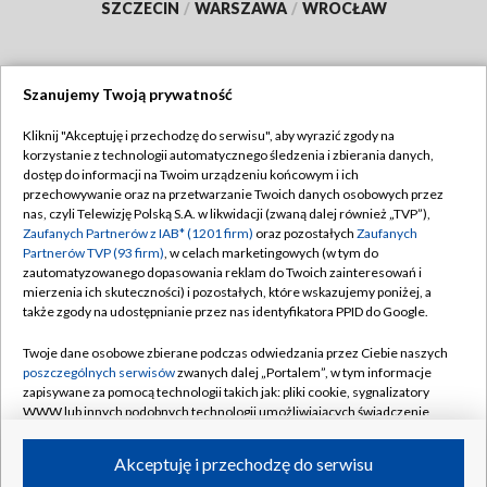
SZCZECIN
/
WARSZAWA
/
WROCŁAW
Szanujemy Twoją prywatność
Dołącz do nas:
Kliknij "Akceptuję i przechodzę do serwisu", aby wyrazić zgody na
korzystanie z technologii automatycznego śledzenia i zbierania danych,
TVP
dostęp do informacji na Twoim urządzeniu końcowym i ich
Abonament TVP
przechowywanie oraz na przetwarzanie Twoich danych osobowych przez
Regulamin TVP
nas, czyli Telewizję Polską S.A. w likwidacji (zwaną dalej również „TVP”),
Emisja w TVP
Polityka prywatności
Zaufanych Partnerów z IAB* (1201 firm)
oraz pozostałych
Zaufanych
Partnerów TVP (93 firm)
, w celach marketingowych (w tym do
Centrum informacji TVP
Moje zgody
zautomatyzowanego dopasowania reklam do Twoich zainteresowań i
mierzenia ich skuteczności) i pozostałych, które wskazujemy poniżej, a
Naziemna Telewizja Cyfrowa
Pomoc
także zgody na udostępnianie przez nas identyfikatora PPID do Google.
Sklep TVP
Biuro reklamy
Twoje dane osobowe zbierane podczas odwiedzania przez Ciebie naszych
Rada Programowa
Kontakt
poszczególnych serwisów
zwanych dalej „Portalem”, w tym informacje
zapisywane za pomocą technologii takich jak: pliki cookie, sygnalizatory
System NOS
WWW lub innych podobnych technologii umożliwiających świadczenie
dopasowanych i bezpiecznych usług, personalizację treści oraz reklam,
Informacje o nadawcy
Kanały
udostępnianie funkcji mediów społecznościowych oraz analizowanie
Akceptuję i przechodzę do serwisu
ruchu w Internecie.
Program dla prasy