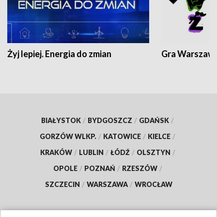
Żyj lepiej. Energia do zmian
Gra Warszaw
BIAŁYSTOK
/
BYDGOSZCZ
/
GDAŃSK
/
GORZÓW WLKP.
/
KATOWICE
/
KIELCE
/
KRAKÓW
/
LUBLIN
/
ŁÓDŹ
/
OLSZTYN
/
OPOLE
/
POZNAŃ
/
RZESZÓW
/
SZCZECIN
/
WARSZAWA
/
WROCŁAW