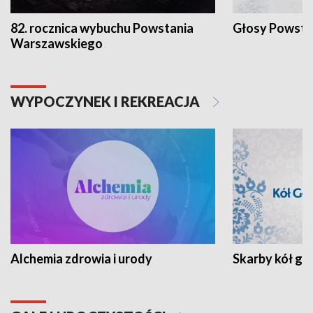
82. rocznica wybuchu Powstania
Głosy Powsta
Warszawskiego
WYPOCZYNEK I REKREACJA
Alchemia zdrowia i urody
Skarby kół go