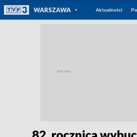
POWRÓT DO
WARSZAWA
Aktualności
Po
TVP REGIONY
82. rocznica wybu