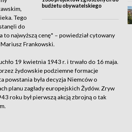
budżetu obywatelskiego
zawskim,
ieka. Tego
stanęli do
 za to najwyższą cenę" – powiedział cytowany
Mariusz Frankowski.
hło 19 kwietnia 1943 r. i trwało do 16 maja.
przez żydowskie podziemne formacje
ta powstania była decyzja Niemców o
ach planu zagłady europejskich Żydów. Zryw
3 roku był pierwszą akcją zbrojną o tak
om.