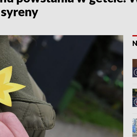
 syreny
N