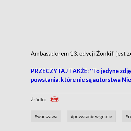
Ambasadorem 13. edycji Żonkili jest z
PRZECZYTAJ TAKŻE: ''To jedyne zdjęc
powstania, które nie są autorstwa Ni
Źródło:
#warszawa
#powstanie w getcie
#r