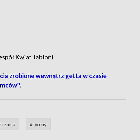
espół Kwiat Jabłoni.
ia zrobione wewnątrz getta w czasie
emców''.
ocznica
#syreny