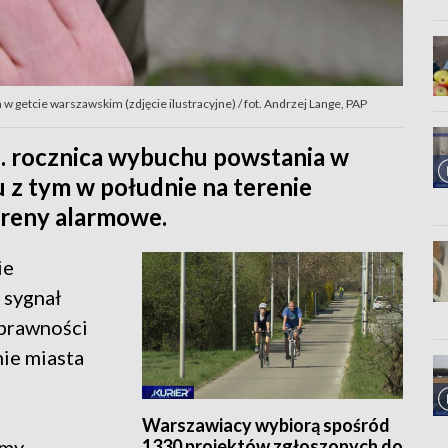
w getcie warszawskim (zdjęcie ilustracyjne) / fot. Andrzej Lange, PAP
2. rocznica wybuchu powstania w
 z tym w południe na terenie
reny alarmowe.
ie
 sygnał
oprawności
nie miasta
Warszawiacy wybiorą spośród
1330 projektów zgłoszonych do
imy