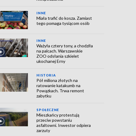
INNE
Miała trafić do kosza. Zamiast
tego pomaga tysiącom osób
INNE
Ważyła cztery tony, a chodziła
na palcach. Warszawskie
ZOO odsłania szkielet
ukochanej Erny
HISTORIA
Pół miliona złotych na
ratowanie katakumb na
Powązkach. Trwa remont
zabytku
SPOŁECZNE
Mieszkańcy protestują
przeciw powstaniu
asfaltowni. Inwestor odpiera
zarzuty