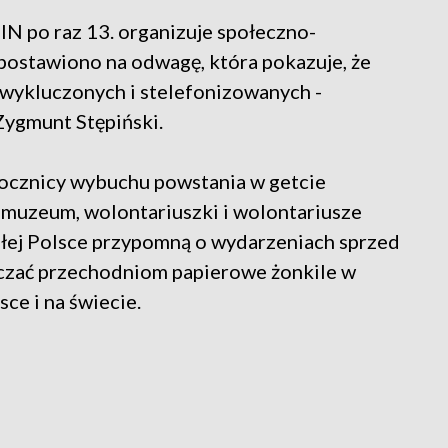
N po raz 13. organizuje społeczno-
 postawiono na odwagę, która pokazuje, że
 wykluczonych i stelefonizowanych -
ygmunt Stępiński.
rocznicy wybuchu powstania w getcie
muzeum, wolontariuszki i wolontariusze
 całej Polsce przypomną o wydarzeniach sprzed
ręczać przechodniom papierowe żonkile w
ce i na świecie.