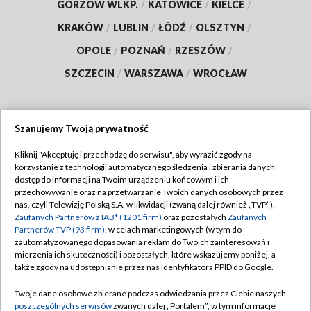
GORZÓW WLKP.
/
KATOWICE
/
KIELCE
/
KRAKÓW
/
LUBLIN
/
ŁÓDŹ
/
OLSZTYN
/
OPOLE
/
POZNAŃ
/
RZESZÓW
/
SZCZECIN
/
WARSZAWA
/
WROCŁAW
Szanujemy Twoją prywatność
Dołącz do nas:
Kliknij "Akceptuję i przechodzę do serwisu", aby wyrazić zgody na
korzystanie z technologii automatycznego śledzenia i zbierania danych,
TVP
dostęp do informacji na Twoim urządzeniu końcowym i ich
Abonament TVP
przechowywanie oraz na przetwarzanie Twoich danych osobowych przez
Regulamin TVP
nas, czyli Telewizję Polską S.A. w likwidacji (zwaną dalej również „TVP”),
Emisja w TVP
Zaufanych Partnerów z IAB* (1201 firm)
oraz pozostałych
Zaufanych
Polityka prywatności
Partnerów TVP (93 firm)
, w celach marketingowych (w tym do
Centrum informacji TVP
Moje zgody
zautomatyzowanego dopasowania reklam do Twoich zainteresowań i
mierzenia ich skuteczności) i pozostałych, które wskazujemy poniżej, a
Naziemna Telewizja Cyfrowa
Pomoc
także zgody na udostępnianie przez nas identyfikatora PPID do Google.
Sklep TVP
Biuro reklamy
Twoje dane osobowe zbierane podczas odwiedzania przez Ciebie naszych
Rada Programowa
poszczególnych serwisów
zwanych dalej „Portalem”, w tym informacje
Kontakt