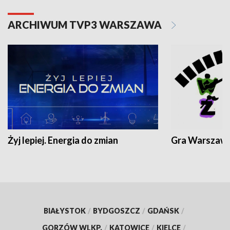
ARCHIWUM TVP3 WARSZAWA
Żyj lepiej. Energia do zmian
Gra Warszaw
BIAŁYSTOK
/
BYDGOSZCZ
/
GDAŃSK
/
GORZÓW WLKP.
/
KATOWICE
/
KIELCE
/