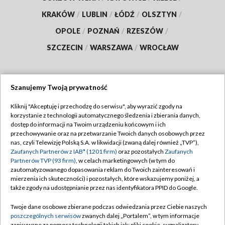
KRAKÓW
/
LUBLIN
/
ŁÓDŹ
/
OLSZTYN
/
OPOLE
/
POZNAŃ
/
RZESZÓW
/
SZCZECIN
/
WARSZAWA
/
WROCŁAW
Szanujemy Twoją prywatność
Dołącz do nas:
Kliknij "Akceptuję i przechodzę do serwisu", aby wyrazić zgody na
korzystanie z technologii automatycznego śledzenia i zbierania danych,
TVP
dostęp do informacji na Twoim urządzeniu końcowym i ich
Abonament TVP
przechowywanie oraz na przetwarzanie Twoich danych osobowych przez
Regulamin TVP
nas, czyli Telewizję Polską S.A. w likwidacji (zwaną dalej również „TVP”),
Emisja w TVP
Zaufanych Partnerów z IAB* (1201 firm)
oraz pozostałych
Zaufanych
Polityka prywatności
Partnerów TVP (93 firm)
, w celach marketingowych (w tym do
Centrum informacji TVP
Moje zgody
zautomatyzowanego dopasowania reklam do Twoich zainteresowań i
mierzenia ich skuteczności) i pozostałych, które wskazujemy poniżej, a
Naziemna Telewizja Cyfrowa
Pomoc
także zgody na udostępnianie przez nas identyfikatora PPID do Google.
Sklep TVP
Biuro reklamy
Twoje dane osobowe zbierane podczas odwiedzania przez Ciebie naszych
Rada Programowa
poszczególnych serwisów
zwanych dalej „Portalem”, w tym informacje
Kontakt
zapisywane za pomocą technologii takich jak: pliki cookie, sygnalizatory