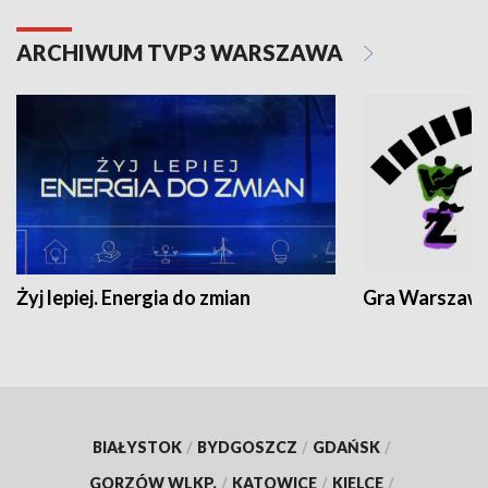
ARCHIWUM TVP3 WARSZAWA
Żyj lepiej. Energia do zmian
Gra Warszaw
BIAŁYSTOK
/
BYDGOSZCZ
/
GDAŃSK
/
GORZÓW WLKP.
/
KATOWICE
/
KIELCE
/