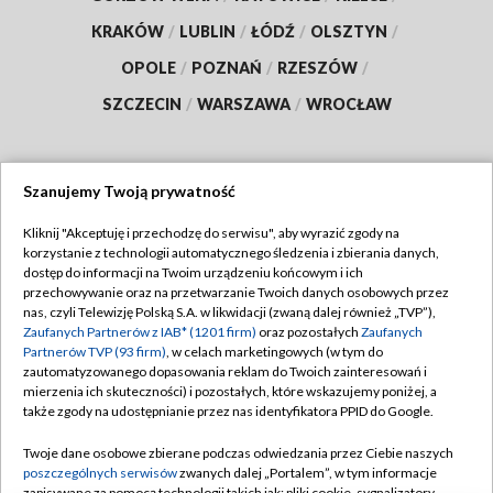
KRAKÓW
/
LUBLIN
/
ŁÓDŹ
/
OLSZTYN
/
OPOLE
/
POZNAŃ
/
RZESZÓW
/
SZCZECIN
/
WARSZAWA
/
WROCŁAW
Szanujemy Twoją prywatność
Dołącz do nas:
Kliknij "Akceptuję i przechodzę do serwisu", aby wyrazić zgody na
korzystanie z technologii automatycznego śledzenia i zbierania danych,
TVP
dostęp do informacji na Twoim urządzeniu końcowym i ich
Abonament TVP
przechowywanie oraz na przetwarzanie Twoich danych osobowych przez
Regulamin TVP
nas, czyli Telewizję Polską S.A. w likwidacji (zwaną dalej również „TVP”),
Emisja w TVP
Zaufanych Partnerów z IAB* (1201 firm)
oraz pozostałych
Zaufanych
Polityka prywatności
Partnerów TVP (93 firm)
, w celach marketingowych (w tym do
Centrum informacji TVP
Moje zgody
zautomatyzowanego dopasowania reklam do Twoich zainteresowań i
mierzenia ich skuteczności) i pozostałych, które wskazujemy poniżej, a
Naziemna Telewizja Cyfrowa
Pomoc
także zgody na udostępnianie przez nas identyfikatora PPID do Google.
Sklep TVP
Biuro reklamy
Twoje dane osobowe zbierane podczas odwiedzania przez Ciebie naszych
Rada Programowa
poszczególnych serwisów
zwanych dalej „Portalem”, w tym informacje
Kontakt
zapisywane za pomocą technologii takich jak: pliki cookie, sygnalizatory