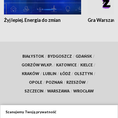
Żyj lepiej. Energia do zmian
Gra Warszaw
BIAŁYSTOK
/
BYDGOSZCZ
/
GDAŃSK
/
GORZÓW WLKP.
/
KATOWICE
/
KIELCE
/
KRAKÓW
/
LUBLIN
/
ŁÓDŹ
/
OLSZTYN
/
OPOLE
/
POZNAŃ
/
RZESZÓW
/
SZCZECIN
/
WARSZAWA
/
WROCŁAW
Szanujemy Twoją prywatność
Dołącz do nas: