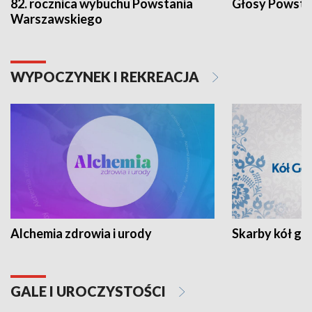
82. rocznica wybuchu Powstania
Głosy Powsta
Warszawskiego
WYPOCZYNEK I REKREACJA
Alchemia zdrowia i urody
Skarby kół go
GALE I UROCZYSTOŚCI