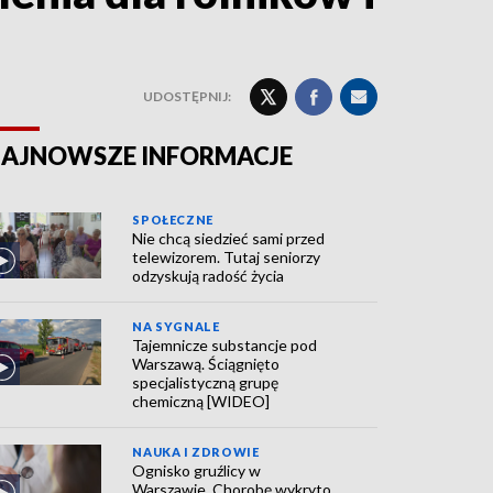
UDOSTĘPNIJ:
AJNOWSZE INFORMACJE
SPOŁECZNE
Nie chcą siedzieć sami przed
telewizorem. Tutaj seniorzy
odzyskują radość życia
NA SYGNALE
Tajemnicze substancje pod
Warszawą. Ściągnięto
specjalistyczną grupę
chemiczną [WIDEO]
NAUKA I ZDROWIE
Ognisko gruźlicy w
Warszawie. Chorobę wykryto