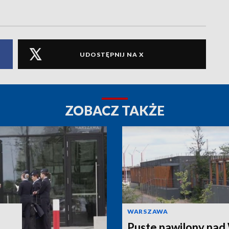
UDOSTĘPNIJ NA X
ZOBACZ TAKŻE
WARSZAWA
Puste pawilony nad 