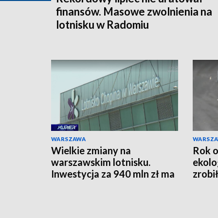
finansów. Masowe zwolnienia na
lotnisku w Radomiu
WARSZAWA
WARSZ
Wielkie zmiany na
Rok o
warszawskim lotnisku.
ekolo
Inwestycja za 940 mln zł ma
zrobi
przygotować stolicę na Port
się n
Polska