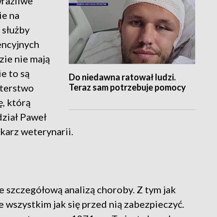
rażliwe
ie na
 służby
encyjnych
zie nie mają
e to są
Do niedawna ratował ludzi.
Teraz sam potrzebuje pomocy
sterstwo
, którą
ział Paweł
arz weterynarii.
ze szczegółową analizą choroby. Z tym jak
e wszystkim jak się przed nią zabezpieczyć.