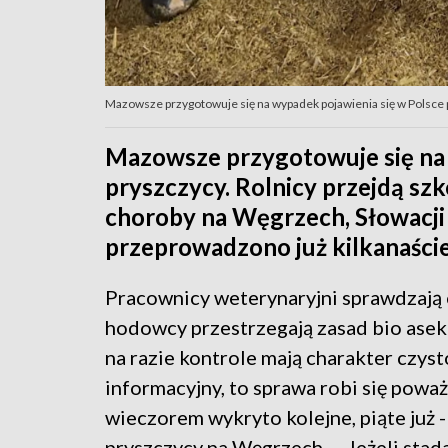
Mazowsze przygotowuje się na wypadek pojawienia się w Polsce p
Mazowsze przygotowuje się na 
pryszczycy. Rolnicy przejdą sz
choroby na Węgrzech, Słowacji
przeprowadzono już kilkanaście
Pracownicy weterynaryjni sprawdzają 
hodowcy przestrzegają zasad bio aseku
na razie kontrole mają charakter czyst
informacyjny, to sprawa robi się powa
wieczorem wykryto kolejne, piąte już 
pryszczycy na Węgrzech. – Jeżeli stada