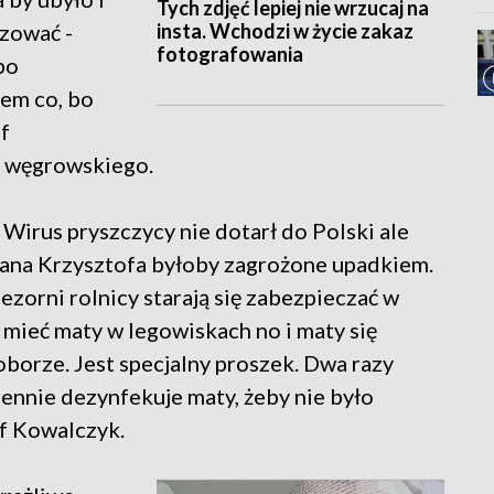
Tych zdjęć lepiej nie wrzucaj na
insta. Wchodzi w życie zakaz
izować -
fotografowania
lbo
iem co, bo
f
u węgrowskiego.
 Wirus pryszczycy nie dotarł do Polski ale
 pana Krzysztofa byłoby zagrożone upadkiem.
ezorni rolnicy starają się zabezpieczać w
mieć maty w legowiskach no i maty się
oborze. Jest specjalny proszek. Dwa razy
ziennie dezynfekuje maty, żeby nie było
of Kowalczyk.