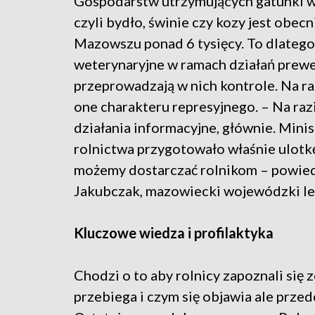
Gospodarstw utrzymujących gatunki w
czyli bydło, świnie czy kozy jest obecn
Mazowszu ponad 6 tysięcy. To dlatego
weterynaryjne w ramach działań prew
przeprowadzają w nich kontrole. Na ra
one charakteru represyjnego. – Na razi
działania informacyjne, głównie. Mini
rolnictwa przygotowało właśnie ulotkę
możemy dostarczać rolnikom – powied
Jakubczak, mazowiecki wojewódzki lek
Kluczowe wiedza i profilaktyka
Chodzi o to aby rolnicy zapoznali się 
przebiega i czym się objawia ale przed