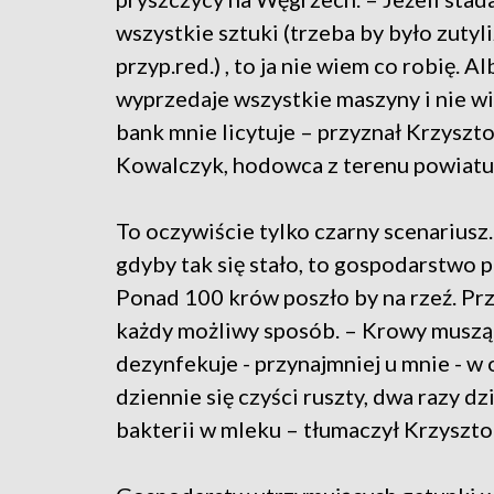
wszystkie sztuki (trzeba by było zutyl
przyp.red.) , to ja nie wiem co robię. A
wyprzedaje wszystkie maszyny i nie w
bank mnie licytuje – przyznał Krzyszto
Kowalczyk, hodowca z terenu powiat
To oczywiście tylko czarny scenariusz.
gdyby tak się stało, to gospodarstwo
Ponad 100 krów poszło by na rzeź. Prz
każdy możliwy sposób. – Krowy muszą 
dezynfekuje - przynajmniej u mnie - w 
dziennie się czyści ruszty, dwa razy d
bakterii w mleku – tłumaczył Krzyszt