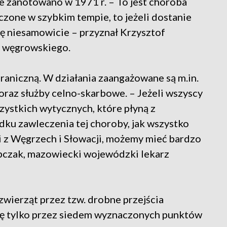
e zanotowano w 1971 r. – To jest choroba
eleczone w szybkim tempie, to jeżeli dostanie
się niesamowicie – przyznał Krzysztof
u węgrowskiego.
aniczną. W działania zaangażowane są m.in.
a oraz służby celno-skarbowe. – Jeżeli wszyscy
zystkich wytycznych, które płyną z
dku zawleczenia tej choroby, jak wszystko
li z Węgrzech i Słowacji, możemy mieć bardzo
bczak, mazowiecki wojewódzki lekarz
wierząt przez tzw. drobne przejścia
ię tylko przez siedem wyznaczonych punktów