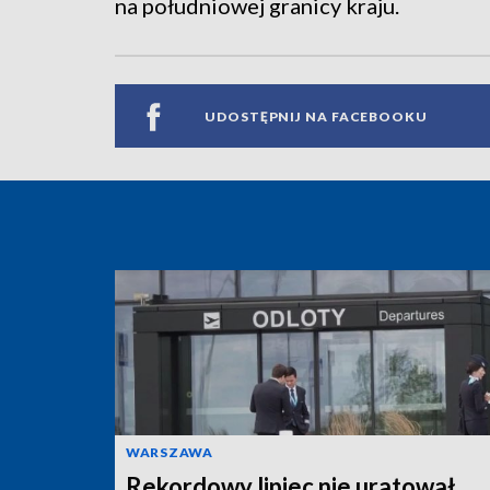
na południowej granicy kraju.
UDOSTĘPNIJ NA FACEBOOKU
WARSZAWA
Rekordowy lipiec nie uratował