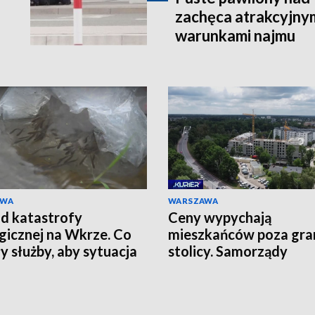
zachęca atrakcyjny
warunkami najmu
AWA
WARSZAWA
d katastrofy
Ceny wypychają
gicznej na Wkrze. Co
mieszkańców poza gra
ły służby, aby sytuacja
stolicy. Samorządy
ie powtórzyła?
pokładają ogromne nad
w budowie Portu Pols