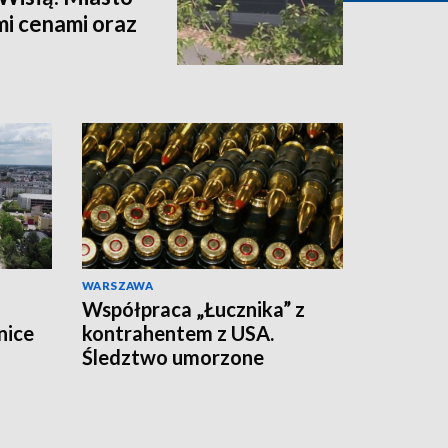
mi cenami oraz
WARSZAWA
Współpraca „Łucznika” z
nice
kontrahentem z USA.
Śledztwo umorzone
zieje
ka