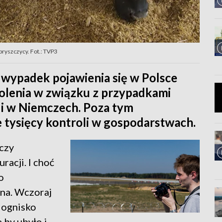
ryszczycy. Fot.: TVP3
wypadek pojawienia się w Polsce
kolenia w związku z przypadkami
 i w Niemczech. Poza tym
 tysięcy kontroli w gospodarstwach.
czy
racji. I choć
o
żna. Wczoraj
- ognisko
 by ubyło i