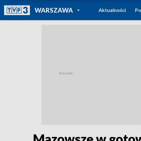
POWRÓT DO
WARSZAWA
Aktualności
Po
TVP REGIONY
Mazowsze w gotowoś