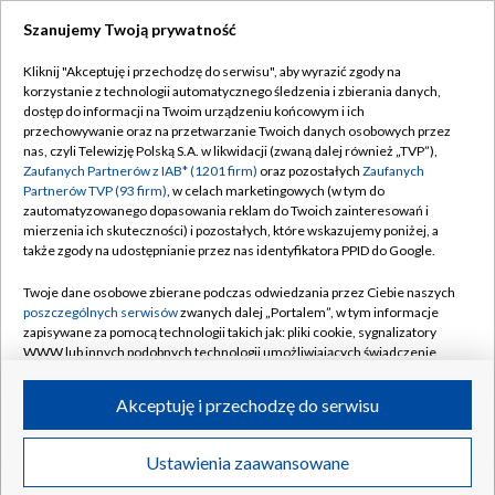
Szanujemy Twoją prywatność
Dołącz do nas:
Kliknij "Akceptuję i przechodzę do serwisu", aby wyrazić zgody na
korzystanie z technologii automatycznego śledzenia i zbierania danych,
TVP
dostęp do informacji na Twoim urządzeniu końcowym i ich
Abonament TVP
przechowywanie oraz na przetwarzanie Twoich danych osobowych przez
Regulamin TVP
nas, czyli Telewizję Polską S.A. w likwidacji (zwaną dalej również „TVP”),
Emisja w TVP
Polityka prywatności
Zaufanych Partnerów z IAB* (1201 firm)
oraz pozostałych
Zaufanych
Partnerów TVP (93 firm)
, w celach marketingowych (w tym do
Centrum informacji TVP
Moje zgody
zautomatyzowanego dopasowania reklam do Twoich zainteresowań i
mierzenia ich skuteczności) i pozostałych, które wskazujemy poniżej, a
Naziemna Telewizja Cyfrowa
Pomoc
także zgody na udostępnianie przez nas identyfikatora PPID do Google.
Sklep TVP
Biuro reklamy
Twoje dane osobowe zbierane podczas odwiedzania przez Ciebie naszych
Rada Programowa
Kontakt
poszczególnych serwisów
zwanych dalej „Portalem”, w tym informacje
zapisywane za pomocą technologii takich jak: pliki cookie, sygnalizatory
System NOS
WWW lub innych podobnych technologii umożliwiających świadczenie
dopasowanych i bezpiecznych usług, personalizację treści oraz reklam,
Informacje o nadawcy
Kanały
udostępnianie funkcji mediów społecznościowych oraz analizowanie
Akceptuję i przechodzę do serwisu
ruchu w Internecie.
Program dla prasy
©2026 Telewizja Polska S.A. w likwidacji
Biuro Reklamy
Twoje dane osobowe zbierane podczas odwiedzania przez Ciebie
Ustawienia zaawansowane
poszczególnych serwisów
na Portalu, takie jak adresy IP, identyfikatory
Ogłoszenie przetargowe
Twoich urządzeń końcowych i identyfikatory plików cookie, informacje o