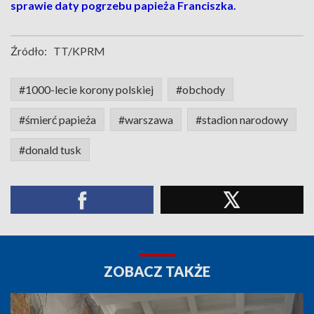
sprawie daty pogrzebu papieża Franciszka.
Źródło:
TT/KPRM
#1000-lecie korony polskiej
#obchody
#śmierć papieża
#warszawa
#stadion narodowy
#donald tusk
ZOBACZ TAKŻE