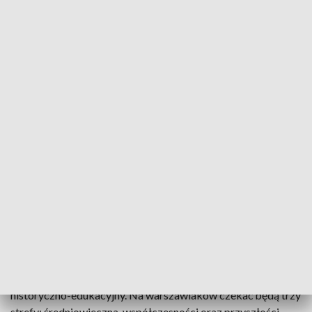
''Obchody będą iście królewskie''
W tym roku obchodzimy dwie rocznice: 1000-lecie
Koronacji Bolesława Chrobrego na Króla Polski (1025) oraz
500-lecie Hołdu Pruskiego (1525). Ministerstwo Kultury i
Dziedzictwa Narodowego przygotowało naprawdę szeroki
program obchodów. W ramach obchodów 1000-lecia
Koronacji Bolesława Chrobrego zaplanowano w Gnieźnie
Uroczyste Zgromadzenie Parlamentarne, po którym
świętowanie przeniesie się do Warszawy.
W niedzielę 27 kwietnia o godzinie 14:00 na
Skwerze Kahla i
Wybrzeżu Kościuszkowskim odbędzie się piknik
historyczno-edukacyjny. Na warszawiaków czekać będą trzy
strefy: średniowieczna, współczesności oraz przyszłości.