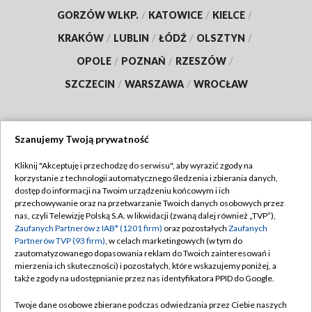
GORZÓW WLKP.
/
KATOWICE
/
KIELCE
/
KRAKÓW
/
LUBLIN
/
ŁÓDŹ
/
OLSZTYN
/
OPOLE
/
POZNAŃ
/
RZESZÓW
/
SZCZECIN
/
WARSZAWA
/
WROCŁAW
Szanujemy Twoją prywatność
Dołącz do nas:
Kliknij "Akceptuję i przechodzę do serwisu", aby wyrazić zgody na
korzystanie z technologii automatycznego śledzenia i zbierania danych,
TVP
dostęp do informacji na Twoim urządzeniu końcowym i ich
Abonament TVP
przechowywanie oraz na przetwarzanie Twoich danych osobowych przez
Regulamin TVP
nas, czyli Telewizję Polską S.A. w likwidacji (zwaną dalej również „TVP”),
Emisja w TVP
Polityka prywatności
Zaufanych Partnerów z IAB* (1201 firm)
oraz pozostałych
Zaufanych
Partnerów TVP (93 firm)
, w celach marketingowych (w tym do
Centrum informacji TVP
Moje zgody
zautomatyzowanego dopasowania reklam do Twoich zainteresowań i
mierzenia ich skuteczności) i pozostałych, które wskazujemy poniżej, a
Naziemna Telewizja Cyfrowa
Pomoc
także zgody na udostępnianie przez nas identyfikatora PPID do Google.
Sklep TVP
Biuro reklamy
Twoje dane osobowe zbierane podczas odwiedzania przez Ciebie naszych