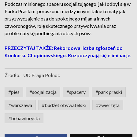
Podczas minionego spaceru socjalizującego, jaki odbył się w
Parku Praskim, poruszono między innymi takie tematy jak:
przyzwyczajenie psa do spokojnego mijania innych
czworonogów, rolę skutecznego przywoływania oraz
problematykę podbiegania obcych psów.
PRZECZYTAJ TAKŻE: Rekordowa liczba zgłoszeń do
Konkursu Chopinowskiego. Rozpoczynają się eliminacje.
Źródło:
UD Praga Północ
#pies
#socjalizacja
#spacery
#park praski
#warszawa
#budżet obywatelski
#zwierzęta
#behawiorysta