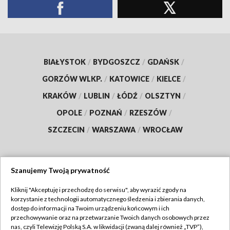
BIAŁYSTOK
/
BYDGOSZCZ
/
GDAŃSK
/
GORZÓW WLKP.
/
KATOWICE
/
KIELCE
/
KRAKÓW
/
LUBLIN
/
ŁÓDŹ
/
OLSZTYN
/
OPOLE
/
POZNAŃ
/
RZESZÓW
/
SZCZECIN
/
WARSZAWA
/
WROCŁAW
Szanujemy Twoją prywatność
Dołącz do nas:
Kliknij "Akceptuję i przechodzę do serwisu", aby wyrazić zgody na
korzystanie z technologii automatycznego śledzenia i zbierania danych,
TVP
dostęp do informacji na Twoim urządzeniu końcowym i ich
Abonament TVP
przechowywanie oraz na przetwarzanie Twoich danych osobowych przez
Regulamin TVP
nas, czyli Telewizję Polską S.A. w likwidacji (zwaną dalej również „TVP”),