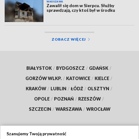
WARSZAWA
Zawalił się dom w Sierpcu. Służby
sprawdzają, czy ktoś był w środku
ZOBACZ WIĘCEJ
BIAŁYSTOK
/
BYDGOSZCZ
/
GDAŃSK
/
GORZÓW WLKP.
/
KATOWICE
/
KIELCE
/
KRAKÓW
/
LUBLIN
/
ŁÓDŹ
/
OLSZTYN
/
OPOLE
/
POZNAŃ
/
RZESZÓW
/
SZCZECIN
/
WARSZAWA
/
WROCŁAW
Szanujemy Twoją prywatność
Dołącz do nas: