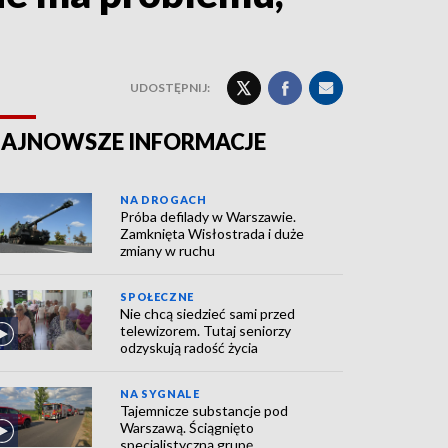
UDOSTĘPNIJ:
AJNOWSZE INFORMACJE
NA DROGACH
Próba defilady w Warszawie.
Zamknięta Wisłostrada i duże
zmiany w ruchu
SPOŁECZNE
Nie chcą siedzieć sami przed
telewizorem. Tutaj seniorzy
odzyskują radość życia
NA SYGNALE
Tajemnicze substancje pod
Warszawą. Ściągnięto
specjalistyczną grupę