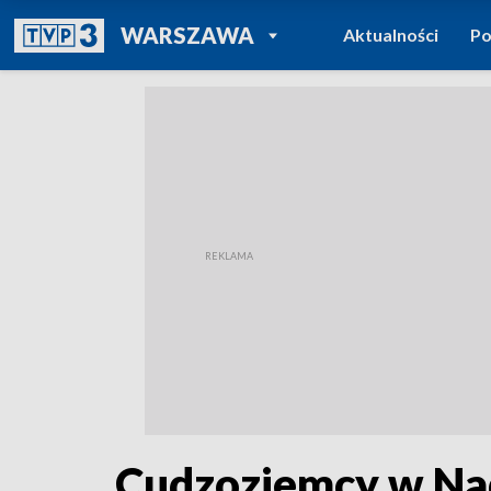
POWRÓT DO
WARSZAWA
Aktualności
Po
TVP REGIONY
Cudzoziemcy w Nad