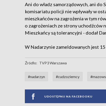
Ani do władz samorządowych, ani do S
komisariatu policji nie wpływały w ost
mieszkańców na zagrożenia w tym równ
o zagrożeniach ze strony uchodźców ni
Mieszkańcy są tolerancyjni - dodał Da
W Nadarzynie zameldowanych jest 15 
Źródło:
TVP3 Warszawa
#nadarzyn
#cudzoziemcy
#mazows
UDOSTĘPNIJ NA FACEBOOKU