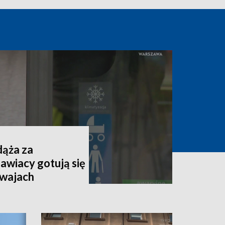
dąża za
awiacy gotują się
mwajach