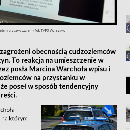
eśmy przyzwyczajeni / fot. TVP3 Warszawa
ę zagrożeni obecnością cudzoziemców
yn. To reakcja na umieszczenie w
ez posła Marcina Warchoła wpisu i
zoziemców na przystanku w
 że poseł w sposób tendencyjny
reści.
rchoła
 na którym