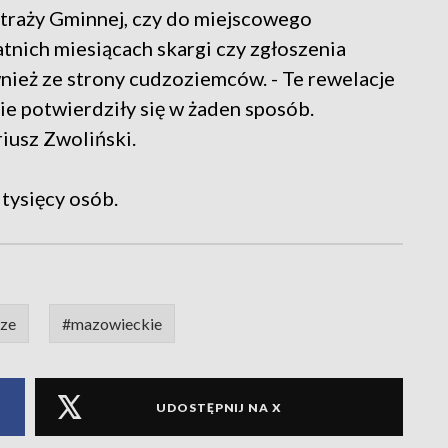
traży Gminnej, czy do miejscowego
atnich miesiącach skargi czy zgłoszenia
ież ze strony cudzoziemców. - Te rewelacje
e potwierdziły się w żaden sposób.
riusz Zwoliński.
tysięcy osób.
ze
#mazowieckie
UDOSTĘPNIJ NA X