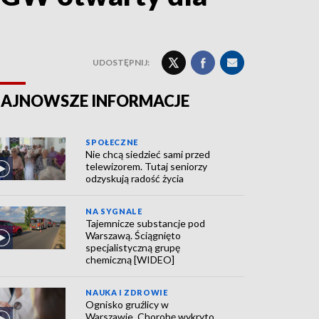
UDOSTĘPNIJ:
AJNOWSZE INFORMACJE
SPOŁECZNE
Nie chcą siedzieć sami przed
telewizorem. Tutaj seniorzy
odzyskują radość życia
NA SYGNALE
Tajemnicze substancje pod
Warszawą. Ściągnięto
specjalistyczną grupę
chemiczną [WIDEO]
NAUKA I ZDROWIE
Ognisko gruźlicy w
Warszawie. Chorobę wykryto