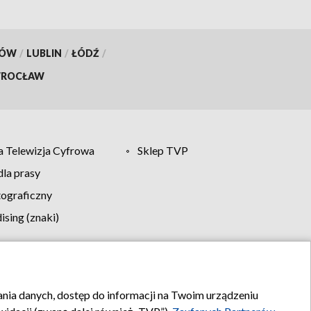
KÓW
/
LUBLIN
/
ŁÓDŹ
/
ROCŁAW
 Telewizja Cyfrowa
Sklep TVP
la prasy
tograficzny
sing (znaki)
klamy
Kontakt
rania danych, dostęp do informacji na Twoim urządzeniu