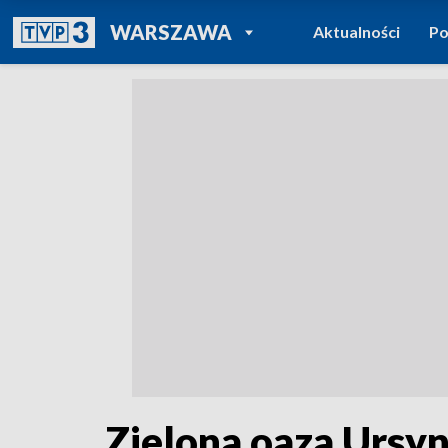
POWRÓT DO
WARSZAWA
Aktualności
Po
TVP REGIONY
Zielona oaza Ursy