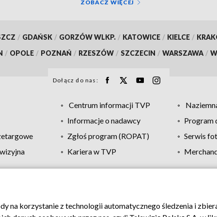
ZOBACZ WIĘCEJ
SZCZ
/
GDAŃSK
/
GORZÓW WLKP.
/
KATOWICE
/
KIELCE
/
KRA
N
/
OPOLE
/
POZNAŃ
/
RZESZÓW
/
SZCZECIN
/
WARSZAWA
/
W
Dołącz do nas:
Centrum informacji TVP
Naziemna
Informacje o nadawcy
Program d
zetargowe
Zgłoś program (ROPAT)
Serwis fo
wizyjna
Kariera w TVP
Merchandi
Polityka prywatności
Moje zgody
Pomoc
Biuro re
ody na korzystanie z technologii automatycznego śledzenia i zbie