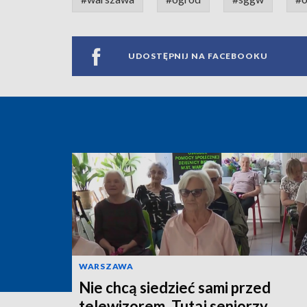
UDOSTĘPNIJ NA FACEBOOKU
WARSZAWA
Nie chcą siedzieć sami przed
telewizorem. Tutaj seniorzy