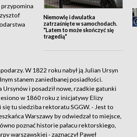
ce przypomina
rzysztof
Niemowlę i dwulatka
zatrzaśnięte w samochodach.
podarstwa
"Latem to może skończyć się
tragedią"
podarzy. W 1822 roku nabył ją Julian Ursyn
lnym stanem zaniedbanej posiadłości.
na Ursynów i posadził nowe, rzadkie gatunki
esiono w 1860 roku z inicjatywy Elizy
i się tu siedziba rektoratu SGGW. - Jest to
eszkańca Warszawy by odwiedzał to miejsce,
równo poznać historie pałacu rektorskiego,
arpy warszawskiej - zaznaczył Paweł