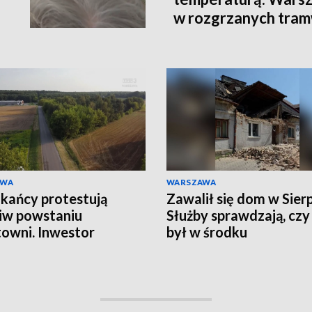
w rozgrzanych tra
AWA
WARSZAWA
kańcy protestują
Zawalił się dom w Sier
iw powstaniu
Służby sprawdzają, czy
towni. Inwestor
był w środku
ra zarzuty