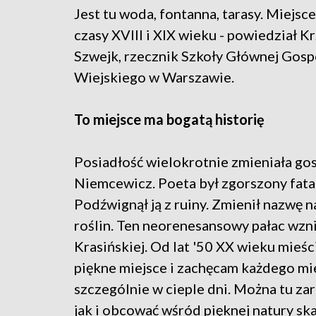
Jest tu woda, fontanna, tarasy. Miejs
czasy XVIII i XIX wieku - powiedział K
Szwejk, rzecznik Szkoły Głównej Gos
Wiejskiego w Warszawie.
To miejsce ma bogatą historię
Posiadłość wielokrotnie zmieniała gos
Niemcewicz. Poeta był zgorszony fata
Podźwignął ją z ruiny. Zmienił nazwę 
roślin. Ten neorenesansowy pałac wzni
Krasińskiej. Od lat '50 XX wieku mieśc
piękne miejsce i zachęcam każdego mi
szczególnie w cieple dni. Można tu za
jak i obcować wśród pięknej natury sk