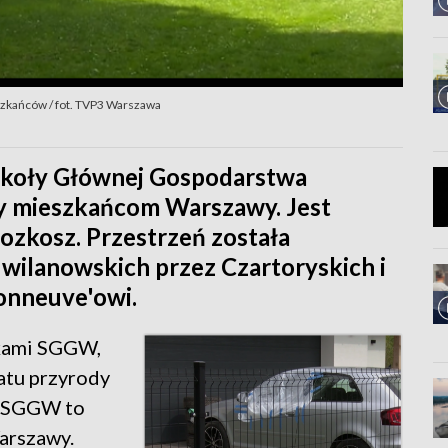
zkańców / fot. TVP3 Warszawa
zkoły Głównej Gospodarstwa
y mieszkańcom Warszawy. Jest
Rozkosz. Przestrzeń została
wilanowskich przez Czartoryskich i
onneuve'owi.
nkami SGGW,
atu przyrody
y SGGW to
arszawy.