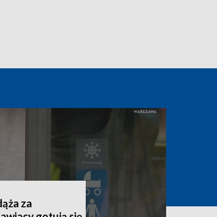
dąża za
awiacy gotują się