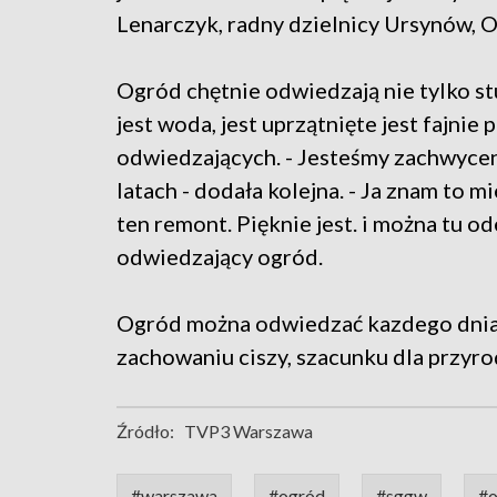
Lenarczyk, radny dzielnicy Ursynów, 
Ogród chętnie odwiedzają nie tylko st
jest woda, jest uprzątnięte jest fajnie 
odwiedzających. - Jesteśmy zachwyceni
latach - dodała kolejna. - Ja znam to 
ten remont. Pięknie jest. i można tu o
odwiedzający ogród.
Ogród można odwiedzać kazdego dnia o
zachowaniu ciszy, szacunku dla przyro
Źródło:
TVP3 Warszawa
#warszawa
#ogród
#sggw
#o