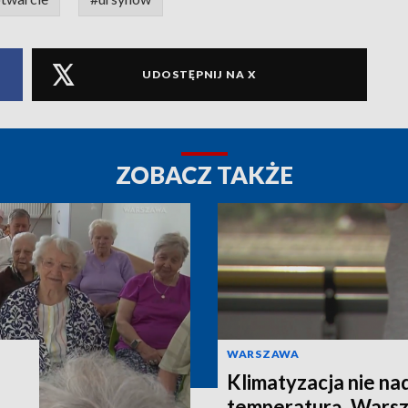
UDOSTĘPNIJ NA X
ZOBACZ TAKŻE
WARSZAWA
Klimatyzacja nie na
temperaturą. Warsz