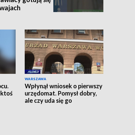
mwajach
WARSZAWA
pcu.
Wpłynął wniosek o pierwszy
 ktoś
urzędomat. Pomysł dobry,
ale czy uda się go
zrealizować?