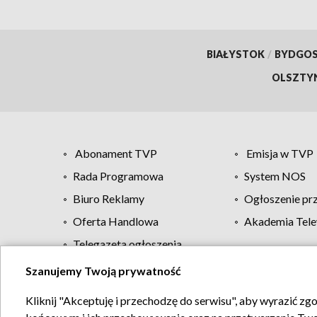
BIAŁYSTOK
/
BYDGO
OLSZTY
Abonament TVP
Emisja w TVP
Rada Programowa
System NOS
Biuro Reklamy
Ogłoszenie pr
Oferta Handlowa
Akademia Tele
Telegazeta ogłoszenia
Szanujemy Twoją prywatność
Regulamin TVP
Kliknij "Akceptuję i przechodzę do serwisu", aby wyrazić zg