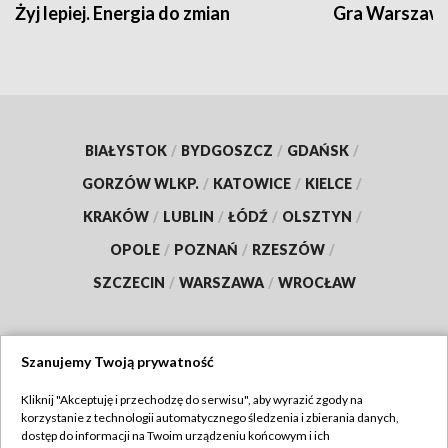
Żyj lepiej. Energia do zmian
Gra Warszaw
BIAŁYSTOK
/
BYDGOSZCZ
/
GDAŃSK
/
GORZÓW WLKP.
/
KATOWICE
/
KIELCE
/
KRAKÓW
/
LUBLIN
/
ŁÓDŹ
/
OLSZTYN
/
OPOLE
/
POZNAŃ
/
RZESZÓW
/
SZCZECIN
/
WARSZAWA
/
WROCŁAW
Szanujemy Twoją prywatność
Dołącz do nas:
Kliknij "Akceptuję i przechodzę do serwisu", aby wyrazić zgody na
korzystanie z technologii automatycznego śledzenia i zbierania danych,
TVP
dostęp do informacji na Twoim urządzeniu końcowym i ich