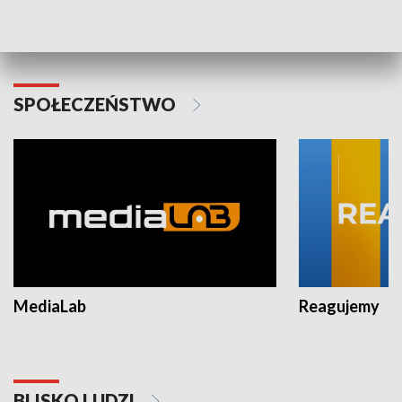
Plebiscyt Najlepsi Sportowcy
Wiadomości 
Warszawy 2025
SPOŁECZEŃSTWO
MediaLab
Reagujemy
BLISKO LUDZI