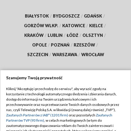
BIAŁYSTOK
/
BYDGOSZCZ
/
GDAŃSK
/
GORZÓW WLKP.
/
KATOWICE
/
KIELCE
/
KRAKÓW
/
LUBLIN
/
ŁÓDŹ
/
OLSZTYN
/
OPOLE
/
POZNAŃ
/
RZESZÓW
/
SZCZECIN
/
WARSZAWA
/
WROCŁAW
Szanujemy Twoją prywatność
Dołącz do nas:
Kliknij "Akceptuję i przechodzę do serwisu", aby wyrazić zgody na
korzystanie z technologii automatycznego śledzenia i zbierania danych,
TVP
dostęp do informacji na Twoim urządzeniu końcowym i ich
Abonament TVP
przechowywanie oraz na przetwarzanie Twoich danych osobowych przez
Regulamin TVP
nas, czyli Telewizję Polską S.A. w likwidacji (zwaną dalej również „TVP”),
Emisja w TVP
Polityka prywatności
Zaufanych Partnerów z IAB* (1201 firm)
oraz pozostałych
Zaufanych
Partnerów TVP (93 firm)
, w celach marketingowych (w tym do
Centrum informacji TVP
Moje zgody
zautomatyzowanego dopasowania reklam do Twoich zainteresowań i
mierzenia ich skuteczności) i pozostałych, które wskazujemy poniżej, a