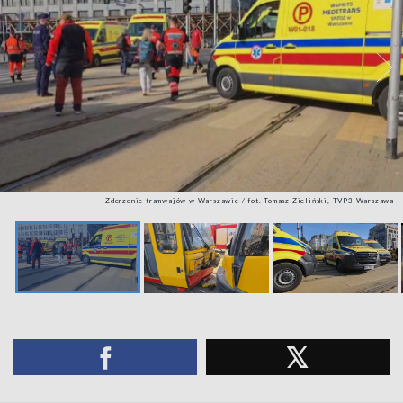
Zderzenie tramwajów w Warszawie / fot. Tomasz Zieliński, TVP3 Warszawa