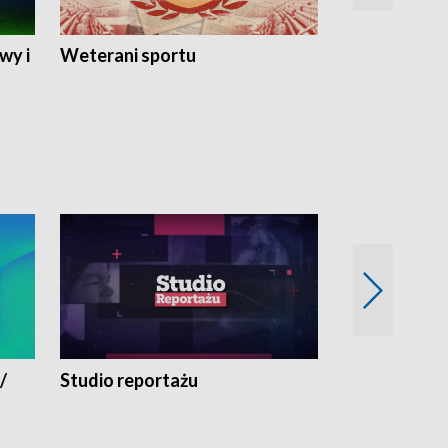
wy i
Weterani sportu
Najlepsi Sp
2024
/
Studio reportażu
Eksperyment