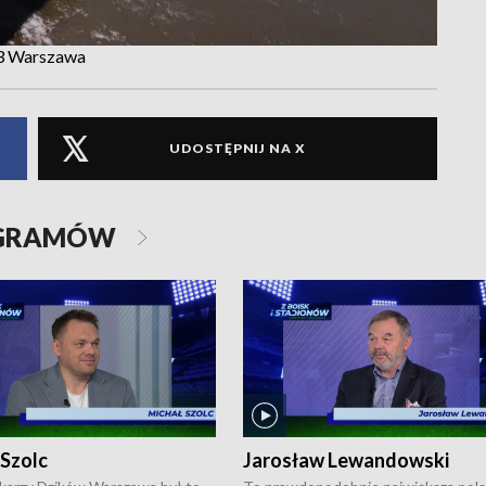
P3 Warszawa
UDOSTĘPNIJ NA X
OGRAMÓW
 Szolc
Jarosław Lewandowski