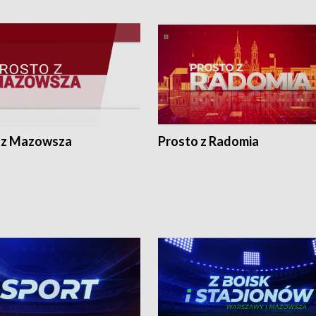
 z Mazowsza
Prosto z Radomia