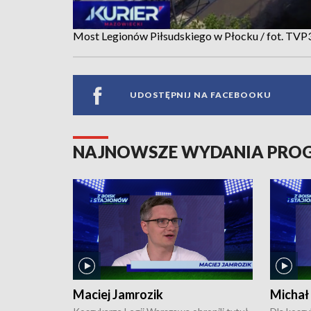
Most Legionów Piłsudskiego w Płocku / fot. TV
UDOSTĘPNIJ NA FACEBOOKU
NAJNOWSZE WYDANIA PR
Maciej Jamrozik
Michał