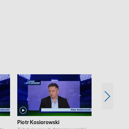
Piotr Kosiorowski
Tomasz Mat