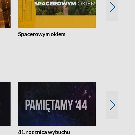
Spacerowym okiem
Filmowe spo
81. rocznica wybuchu
Retro Wawa