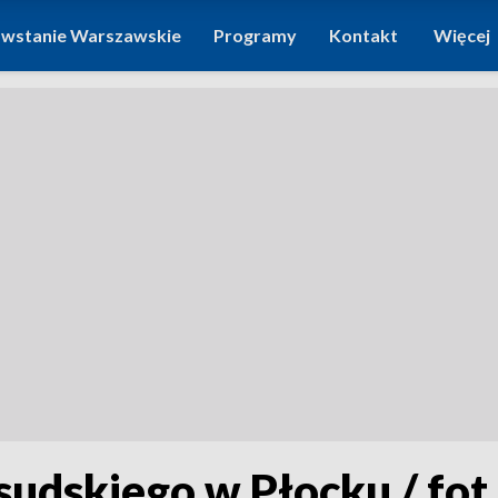
wstanie Warszawskie
Programy
Kontakt
Więcej
sudskiego w Płocku / fo