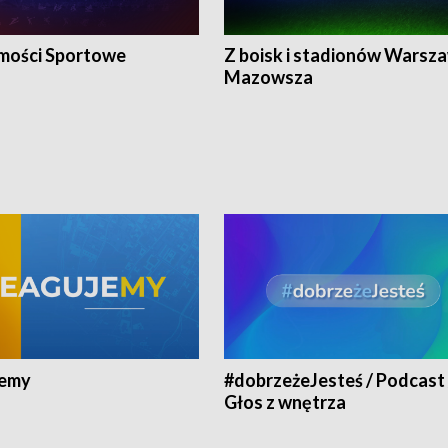
ości Sportowe
Z boisk i stadionów Warsza
Mazowsza
jemy
#dobrzeżeJesteś / Podcast 
Głos z wnętrza