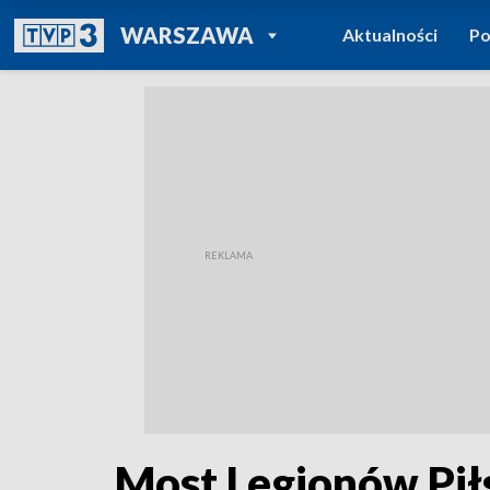
POWRÓT DO
WARSZAWA
Aktualności
Po
TVP REGIONY
Most Legionów Pił