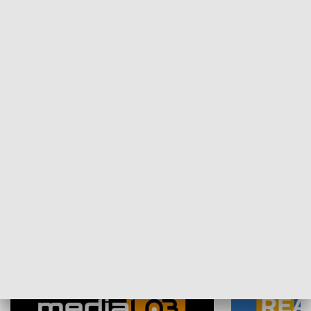
Plebiscyt Najlepsi Sportowcy
Wiadomości 
Warszawy 2025
SPOŁECZEŃSTWO