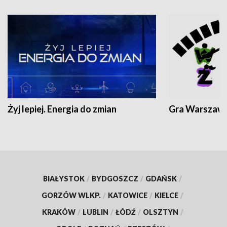
Żyj lepiej. Energia do zmian
Gra Warszaw
BIAŁYSTOK
/
BYDGOSZCZ
/
GDAŃSK
/
GORZÓW WLKP.
/
KATOWICE
/
KIELCE
/
KRAKÓW
/
LUBLIN
/
ŁÓDŹ
/
OLSZTYN
/