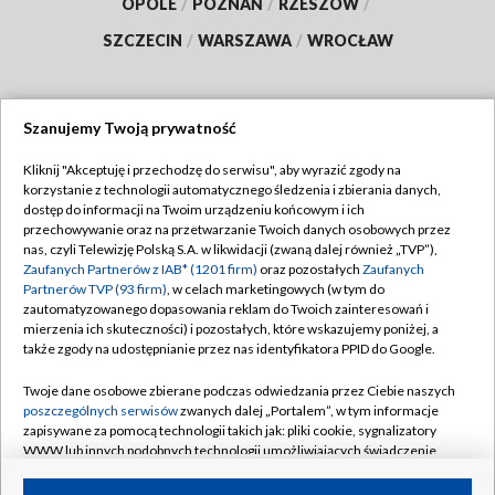
OPOLE
/
POZNAŃ
/
RZESZÓW
/
SZCZECIN
/
WARSZAWA
/
WROCŁAW
Szanujemy Twoją prywatność
Dołącz do nas:
Kliknij "Akceptuję i przechodzę do serwisu", aby wyrazić zgody na
korzystanie z technologii automatycznego śledzenia i zbierania danych,
TVP
dostęp do informacji na Twoim urządzeniu końcowym i ich
Abonament TVP
przechowywanie oraz na przetwarzanie Twoich danych osobowych przez
Regulamin TVP
nas, czyli Telewizję Polską S.A. w likwidacji (zwaną dalej również „TVP”),
Emisja w TVP
Zaufanych Partnerów z IAB* (1201 firm)
oraz pozostałych
Zaufanych
Polityka prywatności
Partnerów TVP (93 firm)
, w celach marketingowych (w tym do
Centrum informacji TVP
Moje zgody
zautomatyzowanego dopasowania reklam do Twoich zainteresowań i
mierzenia ich skuteczności) i pozostałych, które wskazujemy poniżej, a
Naziemna Telewizja Cyfrowa
Pomoc
także zgody na udostępnianie przez nas identyfikatora PPID do Google.
Sklep TVP
Biuro reklamy
Twoje dane osobowe zbierane podczas odwiedzania przez Ciebie naszych
Rada Programowa
poszczególnych serwisów
zwanych dalej „Portalem”, w tym informacje
Kontakt
zapisywane za pomocą technologii takich jak: pliki cookie, sygnalizatory
System NOS
WWW lub innych podobnych technologii umożliwiających świadczenie
dopasowanych i bezpiecznych usług, personalizację treści oraz reklam,
Informacje o nadawcy
Kanały
udostępnianie funkcji mediów społecznościowych oraz analizowanie