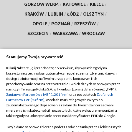
GORZÓW WLKP.
/
KATOWICE
/
KIELCE
/
KRAKÓW
/
LUBLIN
/
ŁÓDŹ
/
OLSZTYN
/
OPOLE
/
POZNAŃ
/
RZESZÓW
/
SZCZECIN
/
WARSZAWA
/
WROCŁAW
Szanujemy Twoją prywatność
Dołącz do nas:
Kliknij "Akceptuję i przechodzę do serwisu", aby wyrazić zgody na
korzystanie z technologii automatycznego śledzenia i zbierania danych,
TVP
dostęp do informacji na Twoim urządzeniu końcowym i ich
Abonament TVP
przechowywanie oraz na przetwarzanie Twoich danych osobowych przez
Regulamin TVP
nas, czyli Telewizję Polską S.A. w likwidacji (zwaną dalej również „TVP”),
Emisja w TVP
Zaufanych Partnerów z IAB* (1201 firm)
oraz pozostałych
Zaufanych
Polityka prywatności
Partnerów TVP (93 firm)
, w celach marketingowych (w tym do
Centrum informacji TVP
Moje zgody
zautomatyzowanego dopasowania reklam do Twoich zainteresowań i
mierzenia ich skuteczności) i pozostałych, które wskazujemy poniżej, a
Naziemna Telewizja Cyfrowa
Pomoc
także zgody na udostępnianie przez nas identyfikatora PPID do Google.
Sklep TVP
Biuro reklamy
Twoje dane osobowe zbierane podczas odwiedzania przez Ciebie naszych
Rada Programowa