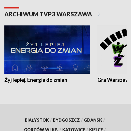
ARCHIWUM TVP3 WARSZAWA
Żyj lepiej. Energia do zmian
Gra Warszaw
BIAŁYSTOK
/
BYDGOSZCZ
/
GDAŃSK
/
GORZÓW WLKP.
/
KATOWICE
/
KIELCE
/