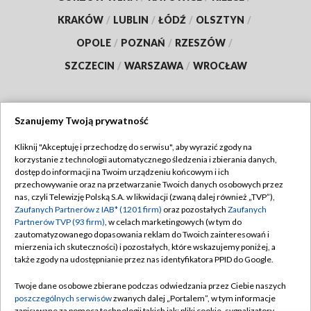
KRAKÓW
/
LUBLIN
/
ŁÓDŹ
/
OLSZTYN
/
OPOLE
/
POZNAŃ
/
RZESZÓW
/
SZCZECIN
/
WARSZAWA
/
WROCŁAW
Szanujemy Twoją prywatność
Dołącz do nas:
Kliknij "Akceptuję i przechodzę do serwisu", aby wyrazić zgody na
korzystanie z technologii automatycznego śledzenia i zbierania danych,
TVP
dostęp do informacji na Twoim urządzeniu końcowym i ich
Abonament TVP
przechowywanie oraz na przetwarzanie Twoich danych osobowych przez
Regulamin TVP
nas, czyli Telewizję Polską S.A. w likwidacji (zwaną dalej również „TVP”),
Emisja w TVP
Zaufanych Partnerów z IAB* (1201 firm)
oraz pozostałych
Zaufanych
Polityka prywatności
Partnerów TVP (93 firm)
, w celach marketingowych (w tym do
Centrum informacji TVP
Moje zgody
zautomatyzowanego dopasowania reklam do Twoich zainteresowań i
mierzenia ich skuteczności) i pozostałych, które wskazujemy poniżej, a
Naziemna Telewizja Cyfrowa
Pomoc
także zgody na udostępnianie przez nas identyfikatora PPID do Google.
Sklep TVP
Biuro reklamy
Twoje dane osobowe zbierane podczas odwiedzania przez Ciebie naszych
Rada Programowa
poszczególnych serwisów
zwanych dalej „Portalem”, w tym informacje
Kontakt
zapisywane za pomocą technologii takich jak: pliki cookie, sygnalizatory