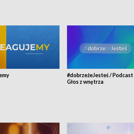
jemy
#dobrzeżeJesteś / Podcast 
Głos z wnętrza