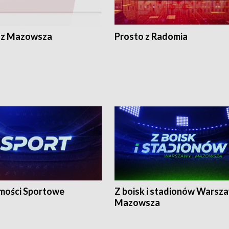
 z Mazowsza
Prosto z Radomia
ości Sportowe
Z boisk i stadionów Warsza
Mazowsza