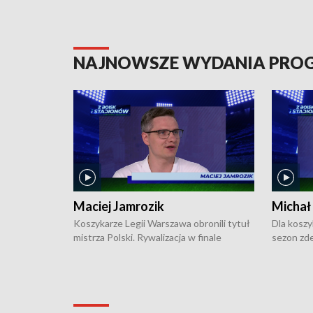
NAJNOWSZE WYDANIA PR
Maciej Jamrozik
Michał
Koszykarze Legii Warszawa obronili tytuł
Dla koszy
mistrza Polski. Rywalizacja w finale
sezon zde
ekstraklasy toczyła się do czterech
Najpierw 
zwycięstw i dopiero ostatni, siódmy mecz
międzyna
okazał się decydujący. W hali przy
Ligę Półn
Obrońców Tobruku na Bemowie
podbijać 
podopieczni estońskiego trenera Heiko
zasadnicz