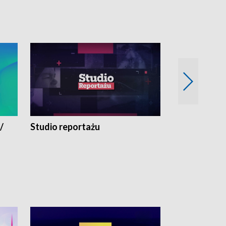
/
Studio reportażu
Eksperyment