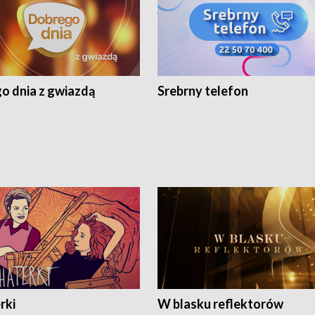
o dnia z gwiazdą
Srebrny telefon
rki
W blasku reflektorów