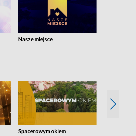
Nasze miejsce
Spacerowym okiem
Filmowe spo