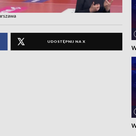
arszawa
UDOSTĘPNIJ NA X
W
W