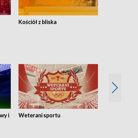
Kościół z bliska
wy i
Weterani sportu
Najlepsi Sp
2024