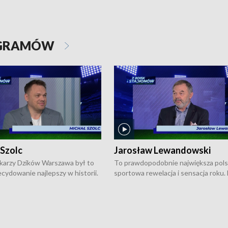
OGRAMÓW
 Szolc
Jarosław Lewandowski
karzy Dzików Warszawa był to
To prawdopodobnie największa pol
cydowanie najlepszy w historii.
sportowa rewelacja i sensacja roku.
pierwszy raz sięgnęli po
Chwalińska podbiła serca całej Pols
rodowe trofeum, wygrywając
kortach imienia Rolanda Garrosa w
ocno Europejską. Potem zaczęli
wielkoszlemowym turnieju French 
ekstraklasę. Po sezonie
przebijała się przez kwalifikacje, wyg
ym zadebiutowali w fazie play-
aż dziewięć pojedynków i dopiero w 