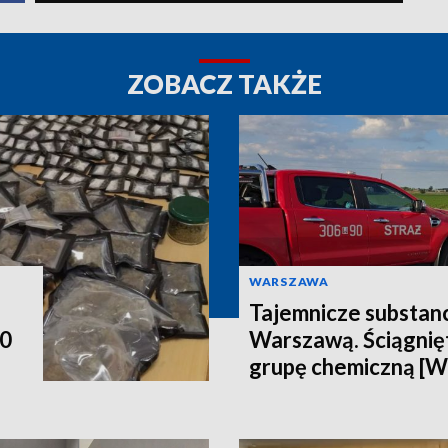
ZOBACZ TAKŻE
WARSZAWA
Tajemnicze substan
00
Warszawą. Ściągnięt
grupę chemiczną [