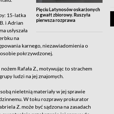
Pięciu Latynosów oskarżonych
o gwałt zbiorowy. Ruszyła
y: 15-latka
pierwsza rozprawa
. i Adrian
yna usłyszała
erbku na
tępowania karnego, niezawiadomienia o
 osobie pokrzywdzonej.
a nożem Rafała Z., motywując to strachem
upy ludzi na jej znajomych.
osobą nieletnią materiały w jej sprawie
dzinnemu. W toku rozprawy prokurator
 Gabriela Z. może być sądzona na zasadach