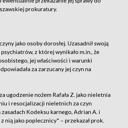
o ewentualnie przekazanie jej sprawy do
szawskiej prokuratury.
zyny jako osoby dorosłej. Uzasadnił swoją
psychiatrów, z której wynikało m.in., że
sobistego, jej właściwości i warunki
odpowiadała za zarzucany jej czyn na
 za ugodzenie nożem Rafała Z. jako nieletnia
u i resocjalizacji nieletnich za czyn
a zasadach Kodeksu karnego, Adrian A. i
 nią jako poplecznicy" – przekazał prok.