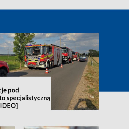
cje pod
o specjalistyczną
WIDEO]