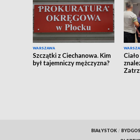
WARSZAWA
WARSZ
Szczątki z Ciechanowa. Kim
Ciało
był tajemniczy mężczyzna?
znale
Zatr
podej
BIAŁYSTOK
/
BYDGO