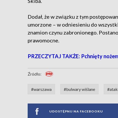
Skiba.
Dodał, że w związku z tym postępowa
umorzone – w odniesieniu do wszystki
znamion czynu zabronionego. Postanow
prawomocne.
PRZECZYTAJ TAKŻE: Pchnięty nożem n
Źródło:
#warszawa
#bulwary wiślane
#atak
UDOSTĘPNIJ NA FACEBOOKU