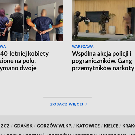
AWA
WARSZAWA
 40-letniej kobiety
Wspólna akcja policji i
zione na polu.
pograniczników. Gang
zymano dwoje
przemytników narkot
rzanych
rozbity
ZOBACZ WIĘCEJ
SZCZ
/
GDAŃSK
/
GORZÓW WLKP.
/
KATOWICE
/
KIELCE
/
KRA