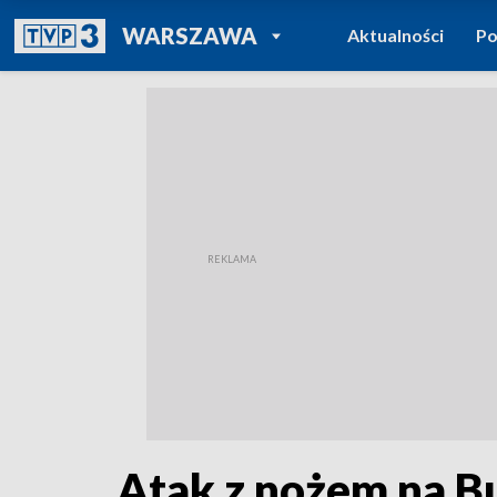
POWRÓT DO
WARSZAWA
Aktualności
Po
TVP REGIONY
Atak z nożem na B