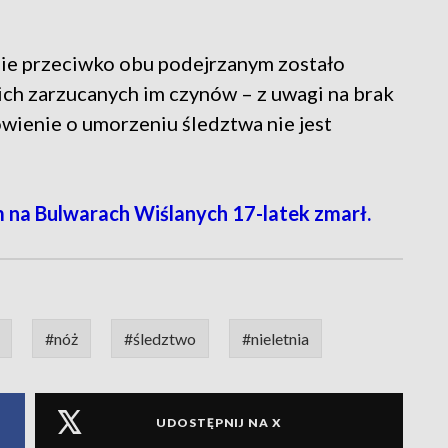
nie przeciwko obu podejrzanym zostało
ch zarzucanych im czynów – z uwagi na brak
ienie o umorzeniu śledztwa nie jest
a Bulwarach Wiślanych 17-latek zmarł.
#nóż
#śledztwo
#nieletnia
UDOSTĘPNIJ NA X