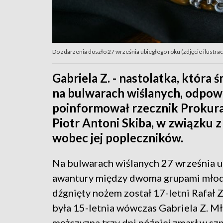
Do zdarzenia doszło 27 września ubiegłego roku (zdjęcie ilustra
Gabriela Z. - nastolatka, która
na bulwarach wiślanych, odpowi
poinformował rzecznik Prokur
Piotr Antoni Skiba, w związku 
wobec jej popleczników.
Na bulwarach wiślanych 27 września u
awantury między dwoma grupami młod
dźgnięty nożem został 17-letni Rafał Z
była 15-letnia wówczas Gabriela Z. M
mężczyzna trzy dni później zmarł w szp