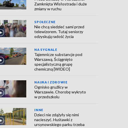
Zamknięta Wisłostrada i duże
zmiany w ruchu
SPOŁECZNE
Nie chcą siedzieć sami przed
telewizorem. Tutaj seniorzy
odzyskują radość życia
NA SYGNALE
Tajemnicze substancje pod
Warszawą. Ściągnięto
specjalistyczną grupę
chemiczną [WIDEO]
NAUKA I ZDROWIE
Ognisko gruźlicy w
Warszawie. Chorobę wykryto
w przedszkolu
INNE
Dzieci nie zdążyły się nimi
nacieszyć. Huśtawki z
ursynowskiego parku trzeba