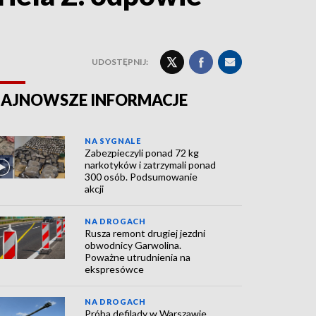
UDOSTĘPNIJ:
AJNOWSZE INFORMACJE
NA SYGNALE
Zabezpieczyli ponad 72 kg
narkotyków i zatrzymali ponad
300 osób. Podsumowanie
akcji
NA DROGACH
Rusza remont drugiej jezdni
obwodnicy Garwolina.
Poważne utrudnienia na
ekspresówce
NA DROGACH
Próba defilady w Warszawie.