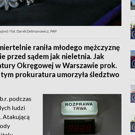
cyjne) / fot. Darek Delmanowicz, PAP
 śmiertelnie raniła młodego mężczyznę
e przed sądem jak nieletnia. Jak
atury Okręgowej w Warszawie prok.
z tym prokuratura umorzyła śledztwo
b.r. podczas
ych ludzi
. Atakującą
łody
italu.