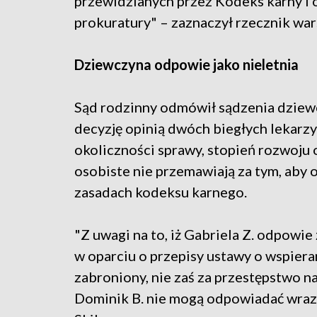
przewidzianych przez Kodeks karny i 
prokuratury" – zaznaczył rzecznik war
Dziewczyna odpowie jako nieletnia
Sąd rodzinny odmówił sądzenia dziewc
decyzję opinią dwóch biegłych lekarzy 
okoliczności sprawy, stopień rozwoju o
osobiste nie przemawiają za tym, aby 
zasadach kodeksu karnego.
"Z uwagi na to, iż Gabriela Z. odpowie
w oparciu o przepisy ustawy o wspierani
zabroniony, nie zaś za przestępstwo n
Dominik B. nie mogą odpowiadać wraz z