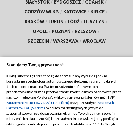
BIAŁYSTOK
/
BYDGOSZCZ
/
GDAŃSK
/
GORZÓW WLKP.
/
KATOWICE
/
KIELCE
/
KRAKÓW
/
LUBLIN
/
ŁÓDŹ
/
OLSZTYN
/
OPOLE
/
POZNAŃ
/
RZESZÓW
/
SZCZECIN
/
WARSZAWA
/
WROCŁAW
Szanujemy Twoją prywatność
Dołącz do nas:
Kliknij "Akceptuję i przechodzę do serwisu", aby wyrazić zgody na
korzystanie z technologii automatycznego śledzenia i zbierania danych,
TVP
dostęp do informacji na Twoim urządzeniu końcowym i ich
Abonament TVP
przechowywanie oraz na przetwarzanie Twoich danych osobowych przez
Regulamin TVP
nas, czyli Telewizję Polską S.A. w likwidacji (zwaną dalej również „TVP”),
Emisja w TVP
Polityka prywatności
Zaufanych Partnerów z IAB* (1201 firm)
oraz pozostałych
Zaufanych
Partnerów TVP (93 firm)
, w celach marketingowych (w tym do
Centrum informacji TVP
Moje zgody
zautomatyzowanego dopasowania reklam do Twoich zainteresowań i
mierzenia ich skuteczności) i pozostałych, które wskazujemy poniżej, a
Naziemna Telewizja Cyfrowa
Pomoc
także zgody na udostępnianie przez nas identyfikatora PPID do Google.
Sklep TVP
Biuro reklamy