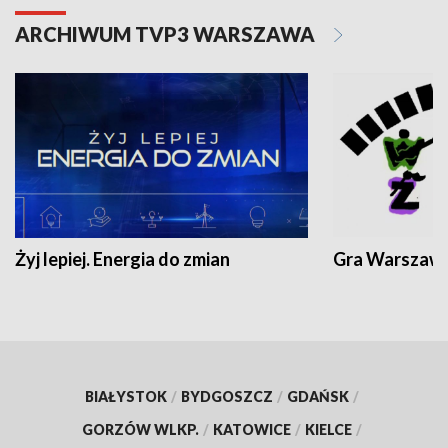
ARCHIWUM TVP3 WARSZAWA
Żyj lepiej. Energia do zmian
Gra Warszaw
BIAŁYSTOK
/
BYDGOSZCZ
/
GDAŃSK
/
GORZÓW WLKP.
/
KATOWICE
/
KIELCE
/