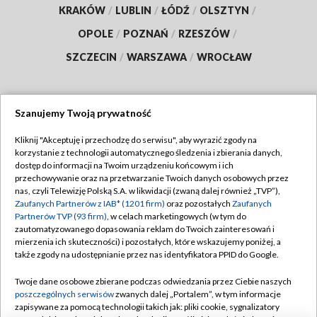
KRAKÓW
/
LUBLIN
/
ŁÓDŹ
/
OLSZTYN
/
OPOLE
/
POZNAŃ
/
RZESZÓW
/
SZCZECIN
/
WARSZAWA
/
WROCŁAW
Szanujemy Twoją prywatność
Dołącz do nas:
Kliknij "Akceptuję i przechodzę do serwisu", aby wyrazić zgody na
korzystanie z technologii automatycznego śledzenia i zbierania danych,
TVP
dostęp do informacji na Twoim urządzeniu końcowym i ich
Abonament TVP
przechowywanie oraz na przetwarzanie Twoich danych osobowych przez
Regulamin TVP
nas, czyli Telewizję Polską S.A. w likwidacji (zwaną dalej również „TVP”),
Emisja w TVP
Zaufanych Partnerów z IAB* (1201 firm)
oraz pozostałych
Zaufanych
Polityka prywatności
Partnerów TVP (93 firm)
, w celach marketingowych (w tym do
Centrum informacji TVP
Moje zgody
zautomatyzowanego dopasowania reklam do Twoich zainteresowań i
mierzenia ich skuteczności) i pozostałych, które wskazujemy poniżej, a
Naziemna Telewizja Cyfrowa
Pomoc
także zgody na udostępnianie przez nas identyfikatora PPID do Google.
Sklep TVP
Biuro reklamy
Twoje dane osobowe zbierane podczas odwiedzania przez Ciebie naszych
Rada Programowa
poszczególnych serwisów
zwanych dalej „Portalem”, w tym informacje
Kontakt
zapisywane za pomocą technologii takich jak: pliki cookie, sygnalizatory
System NOS