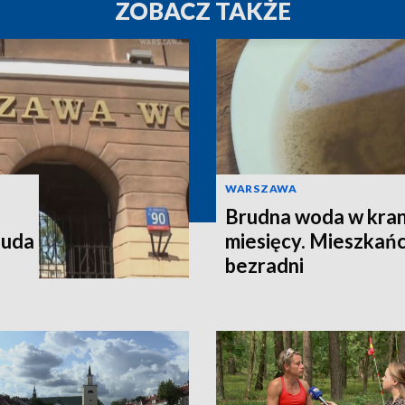
ZOBACZ TAKŻE
WARSZAWA
Brudna woda w kran
 uda
miesięcy. Mieszkańc
bezradni