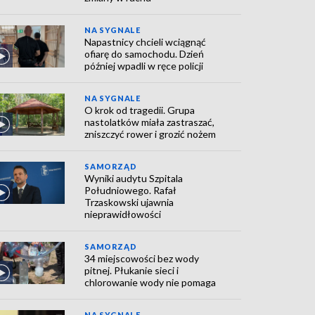
NA SYGNALE
Napastnicy chcieli wciągnąć
ofiarę do samochodu. Dzień
później wpadli w ręce policji
NA SYGNALE
O krok od tragedii. Grupa
nastolatków miała zastraszać,
zniszczyć rower i grozić nożem
SAMORZĄD
Wyniki audytu Szpitala
Południowego. Rafał
Trzaskowski ujawnia
nieprawidłowości
SAMORZĄD
34 miejscowości bez wody
pitnej. Płukanie sieci i
chlorowanie wody nie pomaga
NA SYGNALE