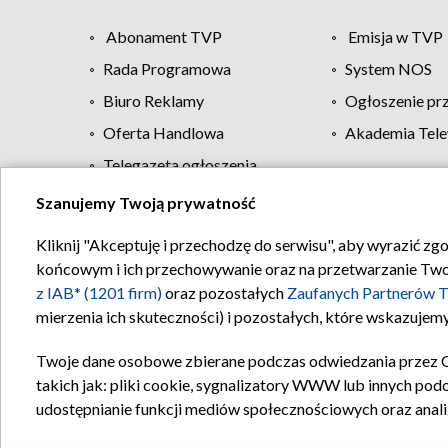
Abonament TVP
Emisja w TVP
Rada Programowa
System NOS
Biuro Reklamy
Ogłoszenie pr
Oferta Handlowa
Akademia Tele
Telegazeta ogłoszenia
Szanujemy Twoją prywatność
Regulamin TVP
Kliknij "Akceptuję i przechodzę do serwisu", aby wyrazić zg
końcowym i ich przechowywanie oraz na przetwarzanie Twoich
z IAB* (1201 firm)
oraz pozostałych
Zaufanych Partnerów T
mierzenia ich skuteczności) i pozostałych, które wskazujemy
Twoje dane osobowe zbierane podczas odwiedzania przez 
takich jak: pliki cookie, sygnalizatory WWW lub innych pod
udostępnianie funkcji mediów społecznościowych oraz anali