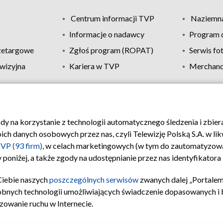
Centrum informacji TVP
Naziemna
Informacje o nadawcy
Program d
zetargowe
Zgłoś program (ROPAT)
Serwis fo
wizyjna
Kariera w TVP
Merchandi
Polityka prywatności
Moje zgody
Pomoc
Biuro re
ody na korzystanie z technologii automatycznego śledzenia i zbie
 danych osobowych przez nas, czyli Telewizję Polską S.A. w likw
VP (93 firm)
, w celach marketingowych (w tym do zautomatyzow
 poniżej, a także zgody na udostępnianie przez nas identyfikator
Ciebie naszych
poszczególnych serwisów
zwanych dalej „Portalem
obnych technologii umożliwiających świadczenie dopasowanych i be
zowanie ruchu w Internecie.