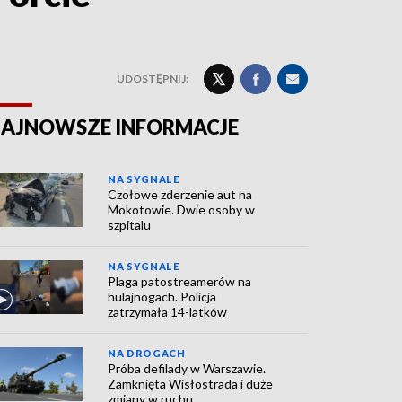
UDOSTĘPNIJ:
AJNOWSZE INFORMACJE
NA SYGNALE
Czołowe zderzenie aut na
Mokotowie. Dwie osoby w
szpitalu
NA SYGNALE
Plaga patostreamerów na
hulajnogach. Policja
zatrzymała 14-latków
NA DROGACH
Próba defilady w Warszawie.
Zamknięta Wisłostrada i duże
zmiany w ruchu