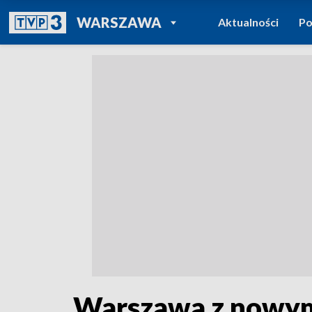
POWRÓT DO
WARSZAWA
Aktualności
Po
TVP REGIONY
Warszawa z nowym