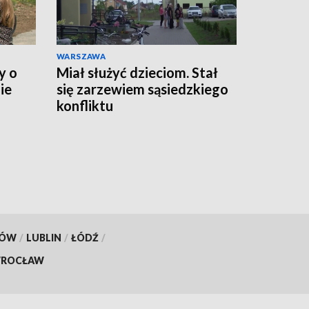
WARSZAWA
y o
Miał służyć dzieciom. Stał
ie
się zarzewiem sąsiedzkiego
konfliktu
KÓW
/
LUBLIN
/
ŁÓDŹ
/
ROCŁAW