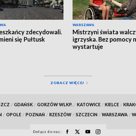
AWA
WARSZAWA
eszkańcy zdecydowali.
Mistrzyni świata walcz
mieni się Pułtusk
igrzyska. Bez pomocy n
wystartuje
ZOBACZ WIĘCEJ
SZCZ
/
GDAŃSK
/
GORZÓW WLKP.
/
KATOWICE
/
KIELCE
/
KRA
N
/
OPOLE
/
POZNAŃ
/
RZESZÓW
/
SZCZECIN
/
WARSZAWA
/
W
Dołącz do nas: