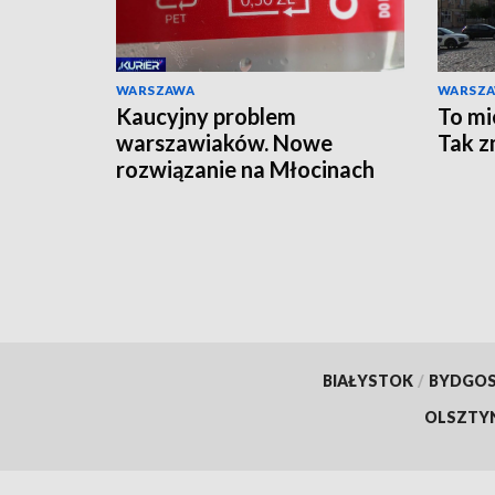
WARSZAWA
WARSZ
Kaucyjny problem
To mi
warszawiaków. Nowe
Tak z
rozwiązanie na Młocinach
BIAŁYSTOK
/
BYDGO
OLSZTY