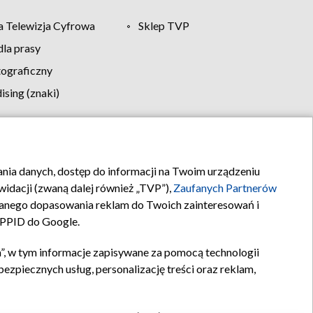
 Telewizja Cyfrowa
Sklep TVP
la prasy
tograficzny
sing (znaki)
klamy
Kontakt
rania danych, dostęp do informacji na Twoim urządzeniu
idacji (zwaną dalej również „TVP”),
Zaufanych Partnerów
anego dopasowania reklam do Twoich zainteresowań i
a PPID do Google.
”, w tym informacje zapisywane za pomocą technologii
zpiecznych usług, personalizację treści oraz reklam,