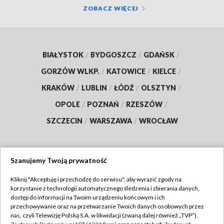
ZOBACZ WIĘCEJ
BIAŁYSTOK
/
BYDGOSZCZ
/
GDAŃSK
/
GORZÓW WLKP.
/
KATOWICE
/
KIELCE
/
KRAKÓW
/
LUBLIN
/
ŁÓDŹ
/
OLSZTYN
/
OPOLE
/
POZNAŃ
/
RZESZÓW
/
SZCZECIN
/
WARSZAWA
/
WROCŁAW
Szanujemy Twoją prywatność
Dołącz do nas:
Kliknij "Akceptuję i przechodzę do serwisu", aby wyrazić zgody na
korzystanie z technologii automatycznego śledzenia i zbierania danych,
TVP
dostęp do informacji na Twoim urządzeniu końcowym i ich
Abonament TVP
przechowywanie oraz na przetwarzanie Twoich danych osobowych przez
Regulamin TVP
nas, czyli Telewizję Polską S.A. w likwidacji (zwaną dalej również „TVP”),
Emisja w TVP