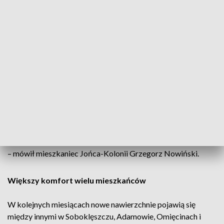
kilometra dróg asfaltowych. Są to różnej długości odcinki
położone na terenie całej gminy – przekazał wójt gminy
Joniec Marek Czerniakowski.
Prace już trwają. W pierwszej kolejności wykonawca
wykonał zjazd do plaży i przystani kajakowej w Jońcu.
Obecnie utwardzana jest droga w Jońcu-Kolonii.
– Ta droga to czeka na realizację już ponad 20 lat. I prawdę
mówiąc z każdym rokiem było gorzej bo ruch jest coraz
większy, samochodów jest coraz więcej. Mieszkańcy
własnym sumptem w czynie społecznym tę drogę poprawiali
– mówił mieszkaniec Jońca-Kolonii Grzegorz Nowiński.
Większy komfort wielu mieszkańców
W kolejnych miesiącach nowe nawierzchnie pojawią się
między innymi w Soboklęszczu, Adamowie, Omięcinach i