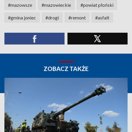
#mazowsze
#mazowieckie
#powiat płoński
#gmina joniec
#drogi
#remont
#asfalt
ZOBACZ TAKŻE