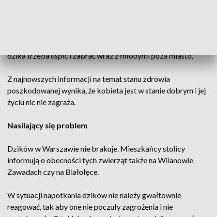
Decyzją ratowników medycznych została
przetransportowana do szpitala na dalsze badania. Na
miejsce przyjechał także łowczy, który zdecydował, że lochę
dzika trzeba uśpić i zabrać wraz z młodymi poza miasto.
Z najnowszych informacji na temat stanu zdrowia
poszkodowanej wynika, że kobieta jest w stanie dobrym i jej
życiu nic nie zagraża.
Nasilający się problem
Dzików w Warszawie nie brakuje. Mieszkańcy stolicy
informują o obecności tych zwierząt także na Wilanowie
Zawadach czy na Białołęce.
W sytuacji napotkania dzików nie należy gwałtownie
reagować, tak aby one nie poczuły zagrożenia i nie