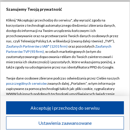
Szanujemy Twoją prywatność
Dołącz do nas:
Kliknij "Akceptuję i przechodzę do serwisu", aby wyrazić zgody na
korzystanie z technologii automatycznego śledzenia i zbierania danych,
TVP
dostęp do informacji na Twoim urządzeniu końcowym i ich
Abonament TVP
przechowywanie oraz na przetwarzanie Twoich danych osobowych przez
Regulamin TVP
nas, czyli Telewizję Polską S.A. w likwidacji (zwaną dalej również „TVP”),
Emisja w TVP
Polityka prywatności
Zaufanych Partnerów z IAB* (1201 firm)
oraz pozostałych
Zaufanych
Partnerów TVP (93 firm)
, w celach marketingowych (w tym do
Centrum informacji TVP
Moje zgody
zautomatyzowanego dopasowania reklam do Twoich zainteresowań i
mierzenia ich skuteczności) i pozostałych, które wskazujemy poniżej, a
Naziemna Telewizja Cyfrowa
Pomoc
także zgody na udostępnianie przez nas identyfikatora PPID do Google.
Sklep TVP
Biuro reklamy
Twoje dane osobowe zbierane podczas odwiedzania przez Ciebie naszych
Rada Programowa
Kontakt
poszczególnych serwisów
zwanych dalej „Portalem”, w tym informacje
zapisywane za pomocą technologii takich jak: pliki cookie, sygnalizatory
System NOS
WWW lub innych podobnych technologii umożliwiających świadczenie
dopasowanych i bezpiecznych usług, personalizację treści oraz reklam,
Informacje o nadawcy
Kanały
udostępnianie funkcji mediów społecznościowych oraz analizowanie
Akceptuję i przechodzę do serwisu
ruchu w Internecie.
Program dla prasy
©2026 Telewizja Polska S.A. w likwidacji
Biuro Reklamy
Twoje dane osobowe zbierane podczas odwiedzania przez Ciebie
Ustawienia zaawansowane
poszczególnych serwisów
na Portalu, takie jak adresy IP, identyfikatory
Ogłoszenie przetargowe