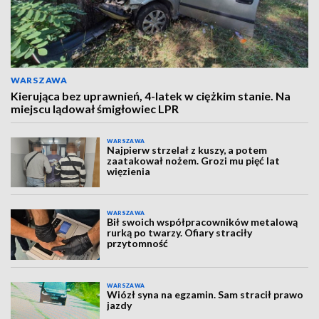
WARSZAWA
Kierująca bez uprawnień, 4-latek w ciężkim stanie. Na
miejscu lądował śmigłowiec LPR
WARSZAWA
Najpierw strzelał z kuszy, a potem
zaatakował nożem. Grozi mu pięć lat
więzienia
WARSZAWA
Bił swoich współpracowników metalową
rurką po twarzy. Ofiary straciły
przytomność
WARSZAWA
Wiózł syna na egzamin. Sam stracił prawo
jazdy