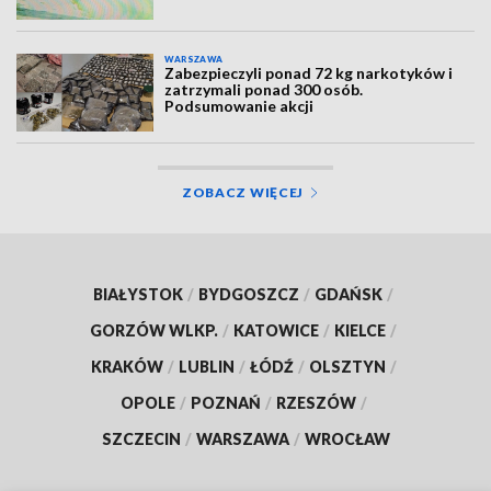
WARSZAWA
Zabezpieczyli ponad 72 kg narkotyków i
zatrzymali ponad 300 osób.
Podsumowanie akcji
ZOBACZ WIĘCEJ
BIAŁYSTOK
/
BYDGOSZCZ
/
GDAŃSK
/
GORZÓW WLKP.
/
KATOWICE
/
KIELCE
/
KRAKÓW
/
LUBLIN
/
ŁÓDŹ
/
OLSZTYN
/
OPOLE
/
POZNAŃ
/
RZESZÓW
/
SZCZECIN
/
WARSZAWA
/
WROCŁAW