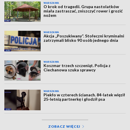
WARSZAWA
O krok od tragedii. Grupa nastolatków
miała zastraszać, zniszczyć rower i grozić
nożem
WARSZAWA
Akcja „Poszukiwany”. Stołeczni kryminalni
zatrzymali blisko 90 osób jednego dnia
WARSZAWA
Koszmar trzech szczeniąt. Policja z
Ciechanowa szuka sprawcy
WARSZAWA
Piekło w czterech ścianach. 84-latek więził
25-letnią partnerkę i głodził psa
ZOBACZ WIĘCEJ