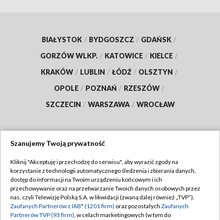
BIAŁYSTOK
/
BYDGOSZCZ
/
GDAŃSK
/
GORZÓW WLKP.
/
KATOWICE
/
KIELCE
/
KRAKÓW
/
LUBLIN
/
ŁÓDŹ
/
OLSZTYN
/
OPOLE
/
POZNAŃ
/
RZESZÓW
/
SZCZECIN
/
WARSZAWA
/
WROCŁAW
Szanujemy Twoją prywatność
Dołącz do nas:
Kliknij "Akceptuję i przechodzę do serwisu", aby wyrazić zgody na
korzystanie z technologii automatycznego śledzenia i zbierania danych,
TVP
dostęp do informacji na Twoim urządzeniu końcowym i ich
Abonament TVP
przechowywanie oraz na przetwarzanie Twoich danych osobowych przez
Regulamin TVP
nas, czyli Telewizję Polską S.A. w likwidacji (zwaną dalej również „TVP”),
Emisja w TVP
Polityka prywatności
Zaufanych Partnerów z IAB* (1201 firm)
oraz pozostałych
Zaufanych
Partnerów TVP (93 firm)
, w celach marketingowych (w tym do