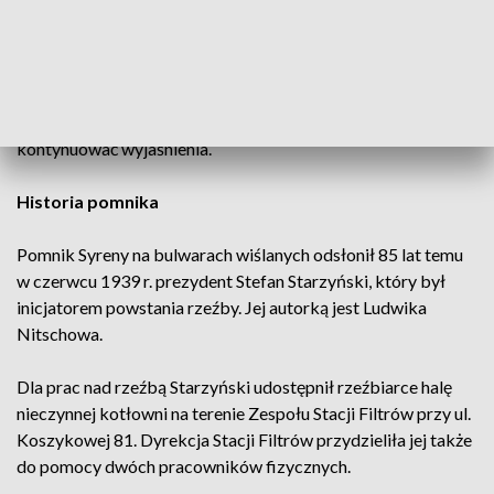
Kolejny termin rozprawy sędzia Marcin Kowal wyznaczył na
17 września. W jego trakcie odtworzony ma zostać film ze
zdarzenia, zeznawać mają świadkowie, a oskarżone
kontynuować wyjaśnienia.
Historia pomnika
Pomnik Syreny na bulwarach wiślanych odsłonił 85 lat temu
w czerwcu 1939 r. prezydent Stefan Starzyński, który był
inicjatorem powstania rzeźby. Jej autorką jest Ludwika
Nitschowa.
Dla prac nad rzeźbą Starzyński udostępnił rzeźbiarce halę
nieczynnej kotłowni na terenie Zespołu Stacji Filtrów przy ul.
Koszykowej 81. Dyrekcja Stacji Filtrów przydzieliła jej także
do pomocy dwóch pracowników fizycznych.