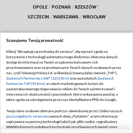
OPOLE
/
POZNAŃ
/
RZESZÓW
/
SZCZECIN
/
WARSZAWA
/
WROCŁAW
Szanujemy Twoją prywatność
Dołącz do nas:
Kliknij "Akceptuję i przechodzę do serwisu", aby wyrazić zgody na
korzystanie z technologii automatycznego śledzenia i zbierania danych,
TVP
dostęp do informacji na Twoim urządzeniu końcowym i ich
Abonament TVP
przechowywanie oraz na przetwarzanie Twoich danych osobowych przez
Regulamin TVP
nas, czyli Telewizję Polską S.A. w likwidacji (zwaną dalej również „TVP”),
Emisja w TVP
Polityka prywatności
Zaufanych Partnerów z IAB* (1201 firm)
oraz pozostałych
Zaufanych
Partnerów TVP (93 firm)
, w celach marketingowych (w tym do
Centrum informacji TVP
Moje zgody
zautomatyzowanego dopasowania reklam do Twoich zainteresowań i
mierzenia ich skuteczności) i pozostałych, które wskazujemy poniżej, a
Naziemna Telewizja Cyfrowa
Pomoc
także zgody na udostępnianie przez nas identyfikatora PPID do Google.
Sklep TVP
Biuro reklamy
Twoje dane osobowe zbierane podczas odwiedzania przez Ciebie naszych
Rada Programowa
Kontakt
poszczególnych serwisów
zwanych dalej „Portalem”, w tym informacje
zapisywane za pomocą technologii takich jak: pliki cookie, sygnalizatory
System NOS
WWW lub innych podobnych technologii umożliwiających świadczenie
dopasowanych i bezpiecznych usług, personalizację treści oraz reklam,