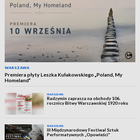
WARSZAWA
Premiera płyty Leszka Kułakowskiego „Poland, My
Homeland”
WARSZAWA
Radzymin zaprasza na obchody 106.
rocznicy Bitwy Warszawskiej 1920 roku
WARSZAWA
III Międzynarodowy Festiwal Sztuk
Performatywnych „Opowieści”