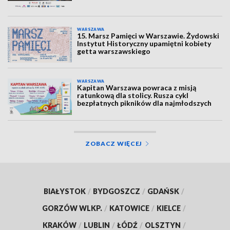
WARSZAWA
15. Marsz Pamięci w Warszawie. Żydowski
Instytut Historyczny upamiętni kobiety
getta warszawskiego
WARSZAWA
Kapitan Warszawa powraca z misją
ratunkową dla stolicy. Rusza cykl
bezpłatnych pikników dla najmłodszych
ZOBACZ WIĘCEJ
BIAŁYSTOK
/
BYDGOSZCZ
/
GDAŃSK
/
GORZÓW WLKP.
/
KATOWICE
/
KIELCE
/
KRAKÓW
/
LUBLIN
/
ŁÓDŹ
/
OLSZTYN
/