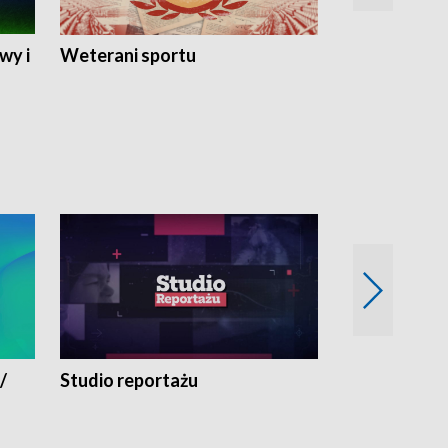
wy i
Weterani sportu
Najlepsi Sp
2024
/
Studio reportażu
Eksperyment