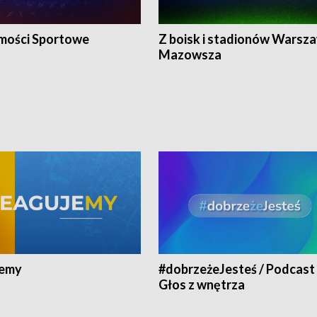
ości Sportowe
Z boisk i stadionów Warsza
Mazowsza
jemy
#dobrzeżeJesteś / Podcast 
Głos z wnętrza