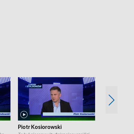
Piotr Kosiorowski
Tomasz Mat