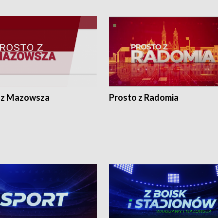
 z Mazowsza
Prosto z Radomia