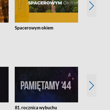
Spacerowym okiem
Filmowe spo
81. rocznica wybuchu
Retro Wawa