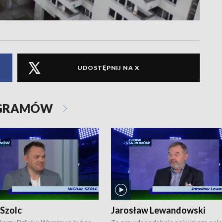
UDOSTĘPNIJ NA X
OGRAMÓW
 Szolc
Jarosław Lewandowski