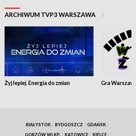
ARCHIWUM TVP3 WARSZAWA
Żyj lepiej. Energia do zmian
Gra Warszaw
BIAŁYSTOK
/
BYDGOSZCZ
/
GDAŃSK
/
GORZÓW WLKP.
/
KATOWICE
/
KIELCE
/