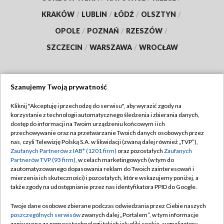
KRAKÓW
/
LUBLIN
/
ŁÓDŹ
/
OLSZTYN
/
OPOLE
/
POZNAŃ
/
RZESZÓW
/
SZCZECIN
/
WARSZAWA
/
WROCŁAW
Szanujemy Twoją prywatność
Dołącz do nas:
Kliknij "Akceptuję i przechodzę do serwisu", aby wyrazić zgody na
korzystanie z technologii automatycznego śledzenia i zbierania danych,
TVP
dostęp do informacji na Twoim urządzeniu końcowym i ich
Abonament TVP
przechowywanie oraz na przetwarzanie Twoich danych osobowych przez
Regulamin TVP
nas, czyli Telewizję Polską S.A. w likwidacji (zwaną dalej również „TVP”),
Emisja w TVP
Zaufanych Partnerów z IAB* (1201 firm)
oraz pozostałych
Zaufanych
Polityka prywatności
Partnerów TVP (93 firm)
, w celach marketingowych (w tym do
Centrum informacji TVP
Moje zgody
zautomatyzowanego dopasowania reklam do Twoich zainteresowań i
mierzenia ich skuteczności) i pozostałych, które wskazujemy poniżej, a
Naziemna Telewizja Cyfrowa
Pomoc
także zgody na udostępnianie przez nas identyfikatora PPID do Google.
Sklep TVP
Biuro reklamy
Twoje dane osobowe zbierane podczas odwiedzania przez Ciebie naszych
Rada Programowa
poszczególnych serwisów
zwanych dalej „Portalem”, w tym informacje
Kontakt
zapisywane za pomocą technologii takich jak: pliki cookie, sygnalizatory