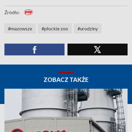
Źródło:
#mazowsze
#płockie zoo
#urodziny
ZOBACZ TAKŻE