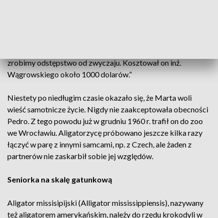
Polski: „W drodze na Florydę małżonka inż. Wągrowskiego,
pani Władysława, doszła do wniosku, że jednemu aligatorowi
będzie smutno. W niedługim czasie popłynęły do Płocka na
pokładzie m/s Generał Bem gratisowo dwa piękne aligatory
Marta i Pedro. Nie wypada mówić o cenie podarku, ale tu
zrobimy odstępstwo od zwyczaju. Kosztował on inż.
Wągrowskiego około 1000 dolarów.”
Niestety po niedługim czasie okazało się, że Marta woli
wieść samotnicze życie. Nigdy nie zaakceptowała obecności
Pedro. Z tego powodu już w grudniu 1960 r. trafił on do zoo
we Wrocławiu. Aligatorzycę próbowano jeszcze kilka razy
łączyć w parę z innymi samcami, np. z Czech, ale żaden z
partnerów nie zaskarbił sobie jej względów.
Seniorka na skalę gatunkową
Aligator missisipijski (Alligator mississippiensis), nazywany
też aligatorem amerykańskim, należy do rzędu krokodyli w