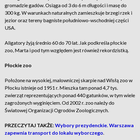
gromadzie gadów. Osiąga od 3 do 6 m długości i masę do
300 kg. W warunkach naturalnych zamieszkuje brzegi rzek i
jezior oraz tereny bagniste południowo-wschodniej części
USA.
Aligatory żyją średnio 60 do 70 lat. Jak podkreśla płockie
zoo, Marta i pod tym względem jest również rekordzistką.
Płockie zoo
Położone na wysokiej, malowniczej skarpie nad Wisłą zoo w
Płocku istnieje od 1951 r. Mieszka tam ponad 4,7 tys.
zwierząt reprezentujących ponad 440 gatunków, w tym wiele
zagrożonych wyginięciem. Od 2002 r. zoo należy do
Światowej Organizacji Ogrodów Zoologicznych.
PRZECZYTAJ TAKŻE:
Wybory prezydenckie. Warszawa
zapewnia transport do lokalu wyborczego
.