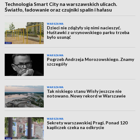
Technologia Smart City na warszawskich ulicach.
Światło, ładowanie oraz czujniki spalin i hałasu
WARSZAWA
Dzieci nie zdążyły się nimi nacieszyć.
Huśtawki z ursynowskiego parku trzeba
było usunąć
WARSZAWA
Pogrzeb Andrzeja Morozowskiego. Znamy
szczegóły
WARSZAWA
Tak niskiego stanu Wisły jeszcze nie
notowano. Nowy rekord w Warszawie
WARSZAWA
Sekrety warszawskiej Pragi. Ponad 120
kapliczek czeka na odkrycie