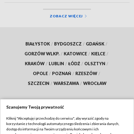
ZOBACZ WIĘCEJ
BIAŁYSTOK
/
BYDGOSZCZ
/
GDAŃSK
/
GORZÓW WLKP.
/
KATOWICE
/
KIELCE
/
KRAKÓW
/
LUBLIN
/
ŁÓDŹ
/
OLSZTYN
/
OPOLE
/
POZNAŃ
/
RZESZÓW
/
SZCZECIN
/
WARSZAWA
/
WROCŁAW
Szanujemy Twoją prywatność
Dołącz do nas:
Kliknij "Akceptuję i przechodzę do serwisu", aby wyrazić zgody na
korzystanie z technologii automatycznego śledzenia i zbierania danych,
TVP
dostęp do informacji na Twoim urządzeniu końcowym i ich