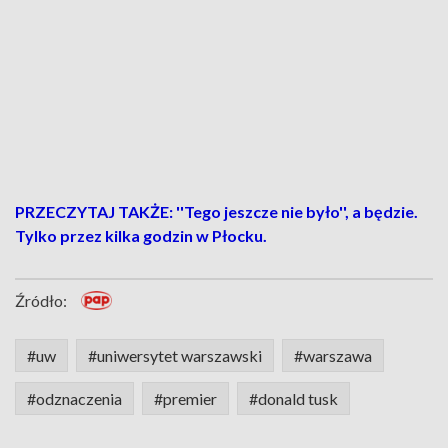
PRZECZYTAJ TAKŻE: ''Tego jeszcze nie było'', a będzie.
Tylko przez kilka godzin w Płocku.
Źródło:
#uw
#uniwersytet warszawski
#warszawa
#odznaczenia
#premier
#donald tusk