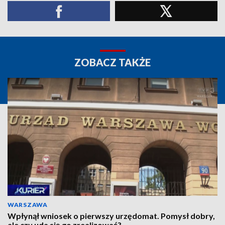
ZOBACZ TAKŻE
WARSZAWA
Wpłynął wniosek o pierwszy urzędomat. Pomysł dobry,
ale czy uda się go zrealizować?