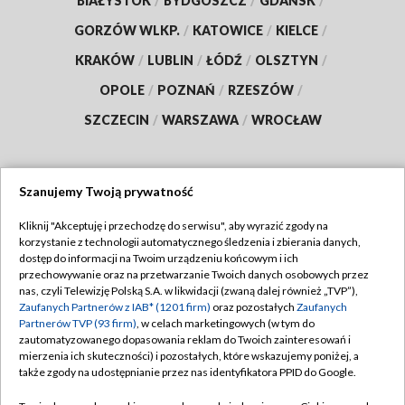
BIAŁYSTOK
/
BYDGOSZCZ
/
GDAŃSK
/
GORZÓW WLKP.
/
KATOWICE
/
KIELCE
/
KRAKÓW
/
LUBLIN
/
ŁÓDŹ
/
OLSZTYN
/
OPOLE
/
POZNAŃ
/
RZESZÓW
/
SZCZECIN
/
WARSZAWA
/
WROCŁAW
Szanujemy Twoją prywatność
Dołącz do nas:
Kliknij "Akceptuję i przechodzę do serwisu", aby wyrazić zgody na
korzystanie z technologii automatycznego śledzenia i zbierania danych,
TVP
dostęp do informacji na Twoim urządzeniu końcowym i ich
Abonament TVP
przechowywanie oraz na przetwarzanie Twoich danych osobowych przez
Regulamin TVP
nas, czyli Telewizję Polską S.A. w likwidacji (zwaną dalej również „TVP”),
Emisja w TVP
Polityka prywatności
Zaufanych Partnerów z IAB* (1201 firm)
oraz pozostałych
Zaufanych
Partnerów TVP (93 firm)
, w celach marketingowych (w tym do
Centrum informacji TVP
Moje zgody
zautomatyzowanego dopasowania reklam do Twoich zainteresowań i
mierzenia ich skuteczności) i pozostałych, które wskazujemy poniżej, a
Naziemna Telewizja Cyfrowa
Pomoc
także zgody na udostępnianie przez nas identyfikatora PPID do Google.
Sklep TVP
Biuro reklamy