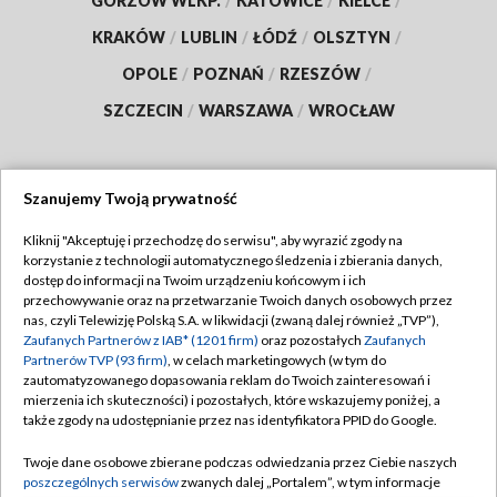
GORZÓW WLKP.
/
KATOWICE
/
KIELCE
/
KRAKÓW
/
LUBLIN
/
ŁÓDŹ
/
OLSZTYN
/
OPOLE
/
POZNAŃ
/
RZESZÓW
/
SZCZECIN
/
WARSZAWA
/
WROCŁAW
Szanujemy Twoją prywatność
Dołącz do nas:
Kliknij "Akceptuję i przechodzę do serwisu", aby wyrazić zgody na
korzystanie z technologii automatycznego śledzenia i zbierania danych,
TVP
dostęp do informacji na Twoim urządzeniu końcowym i ich
Abonament TVP
przechowywanie oraz na przetwarzanie Twoich danych osobowych przez
Regulamin TVP
nas, czyli Telewizję Polską S.A. w likwidacji (zwaną dalej również „TVP”),
Emisja w TVP
Zaufanych Partnerów z IAB* (1201 firm)
oraz pozostałych
Zaufanych
Polityka prywatności
Partnerów TVP (93 firm)
, w celach marketingowych (w tym do
Centrum informacji TVP
Moje zgody
zautomatyzowanego dopasowania reklam do Twoich zainteresowań i
mierzenia ich skuteczności) i pozostałych, które wskazujemy poniżej, a
Naziemna Telewizja Cyfrowa
Pomoc
także zgody na udostępnianie przez nas identyfikatora PPID do Google.
Sklep TVP
Biuro reklamy
Twoje dane osobowe zbierane podczas odwiedzania przez Ciebie naszych
Rada Programowa
poszczególnych serwisów
zwanych dalej „Portalem”, w tym informacje
Kontakt