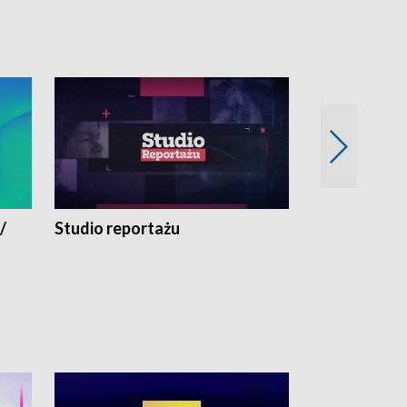
/
Studio reportażu
Eksperyment