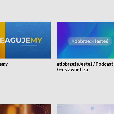
jemy
#dobrzeżeJesteś / Podcast 
Głos z wnętrza