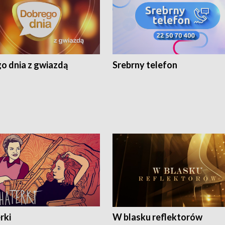
o dnia z gwiazdą
Srebrny telefon
rki
W blasku reflektorów