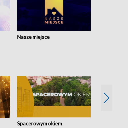
Nasze miejsce
Spacerowym okiem
Filmowe spo