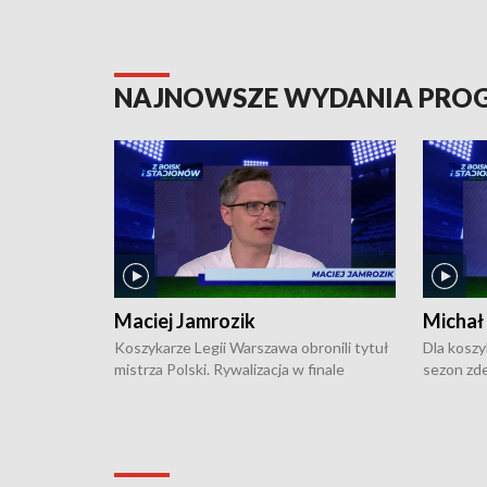
NAJNOWSZE WYDANIA PR
Maciej Jamrozik
Michał
Koszykarze Legii Warszawa obronili tytuł
Dla koszy
mistrza Polski. Rywalizacja w finale
sezon zde
ekstraklasy toczyła się do czterech
Najpierw 
zwycięstw i dopiero ostatni, siódmy mecz
międzyna
okazał się decydujący. W hali przy
Ligę Półn
Obrońców Tobruku na Bemowie
podbijać 
podopieczni estońskiego trenera Heiko
zasadnicz