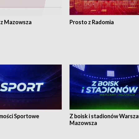
 z Mazowsza
Prosto z Radomia
ości Sportowe
Z boisk i stadionów Warsza
Mazowsza