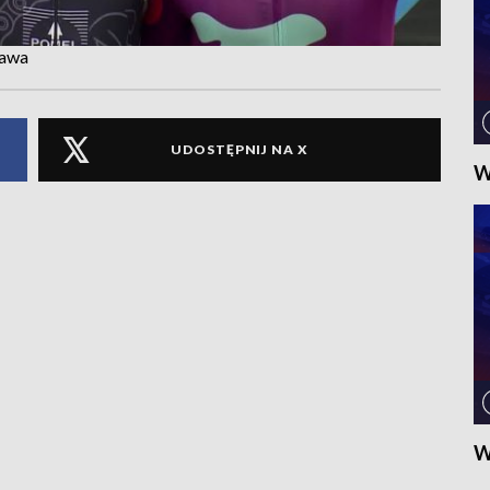
zawa
UDOSTĘPNIJ NA X
W
W