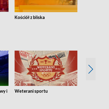
Kościół z bliska
wy i
Weterani sportu
Najlepsi Sp
2024