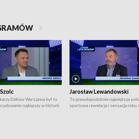
OGRAMÓW
 Szolc
Jarosław Lewandowski
karzy Dzików Warszawa był to
To prawdopodobnie największa pol
cydowanie najlepszy w historii.
sportowa rewelacja i sensacja roku.
pierwszy raz sięgnęli po
Chwalińska podbiła serca całej Pols
rodowe trofeum, wygrywając
kortach imienia Rolanda Garrosa w
ocno Europejską. Potem zaczęli
wielkoszlemowym turnieju French 
ekstraklasę. Po sezonie
przebijała się przez kwalifikacje, wyg
ym zadebiutowali w fazie play-
aż dziewięć pojedynków i dopiero w 