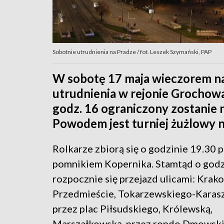
Sobotnie utrudnienia na Pradze / fot. Leszek Szymański, PAP
W sobotę 17 maja wieczorem na
utrudnienia w rejonie Grochowa
godz. 16 ograniczony zostanie 
Powodem jest turniej żużlowy 
Rolkarze zbiorą się o godzinie 19.30 
pomnikiem Kopernika. Stamtąd o godz
rozpocznie się przejazd ulicami: Krak
Przedmieście, Tokarzewskiego-Karas
przez plac Piłsudskiego, Królewską,
Marszałkowską, przez rondo Dmowski