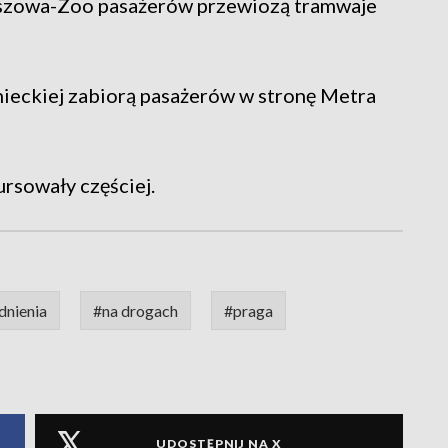
tuszowa-Zoo pasażerów przewiozą tramwaje
enieckiej zabiorą pasażerów w stronę Metra
ursowały częściej.
dnienia
#na drogach
#praga
UDOSTĘPNIJ NA X