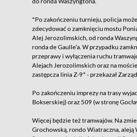
do ronda Waszyngtona.
"Po zakończeniu turnieju, policja moż
zdecydować o zamknięciu mostu Poni
Alej Jerozolimskich, od ronda Waszyn
ronda de Gaulle’a. W przypadku zamkn
przeprawy i wyłączenia ruchu tramwa
Alejach Jerozolimskich oraz na mośc
zastępcza linia Z-9" - przekazał Zarzą
Po zakończeniu imprezy na trasy wyja
Bokserskiej) oraz 509 (w stronę Gocław
Więcej będzie też tramwajów. Na zmien
Grochowską, rondo Wiatraczna, aleją 