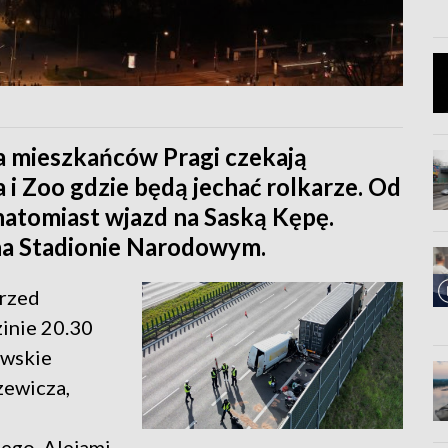
 mieszkańców Pragi czekają
 i Zoo gdzie będą jechać rolkarze. Od
natomiast wjazd na Saską Kępę.
na Stadionie Narodowym.
przed
inie 20.30
owskie
zewicza,
ego, Alejami