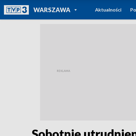
POWRÓT DO
WARSZAWA
Aktualności
Po
TVP REGIONY
Sobotnie utrudnien