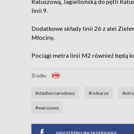
Ratuszową, Jagiellońską do pętli Ra
linii 9.
Dodatkowe składy linii 26 z alei Ziel
Młociny.
Pociągi metra linii M2 również będą k
Źródło:
#stadion narodowy
#rolkarze
#utru
#warszawa
UDOSTĘPNIJ NA FACEBOOKU