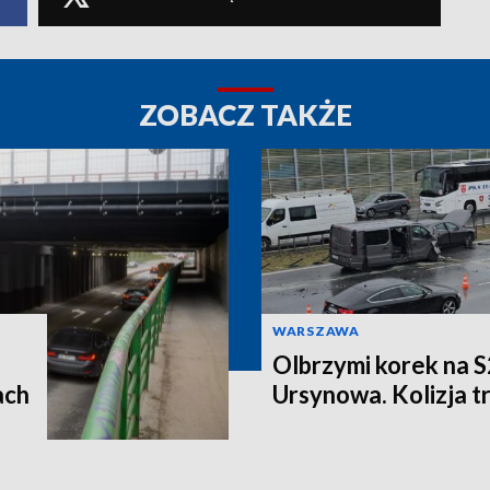
ZOBACZ TAKŻE
WARSZAWA
Olbrzymi korek na S
ach
Ursynowa. Kolizja t