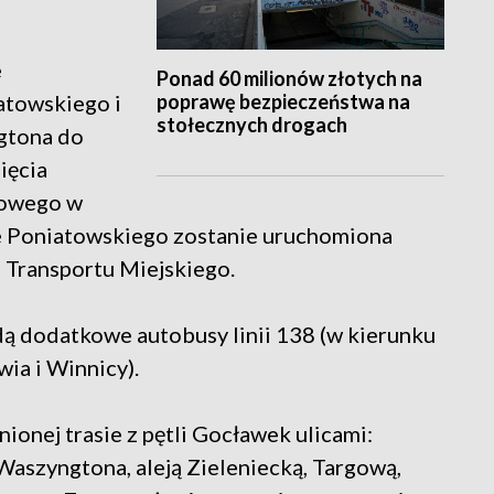
e
Ponad 60 milionów złotych na
poprawę bezpieczeństwa na
atowskiego i
stołecznych drogach
gtona do
ięcia
jowego w
ie Poniatowskiego zostanie uruchomiona
d Transportu Miejskiego.
dą dodatkowe autobusy linii 138 (w kierunku
ia i Winnicy).
ionej trasie z pętli Gocławek ulicami:
Waszyngtona, aleją Zieleniecką, Targową,