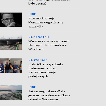
było usunąć
INNE
Pogrzeb Andrzeja
Morozowskiego. Znamy
szczegóły
NA DROGACH
Warszawa stanie się planem
filmowym. Utrudnienia we
Włochach
NA SYGNALE
Ciało 40-letniej kobiety
znalezione na polu.
Zatrzymano dwoje
podejrzanych
INNE
Tak niskiego stanu Wisły
jeszcze nie notowano. Nowy
rekord w Warszawie