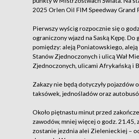
punkty w Mistrzostwach Świata. Na st
2025 Orlen Oil FIM Speedway Grand P
Pierwszy wyścig rozpocznie się o godz
ograniczony wjazd na Saską Kępę. Do 
pomiędzy: aleją Poniatowskiego, alej
Stanów Zjednoczonych i ulicą Wał Mie
Zjednoczonych, ulicami Afrykańską i
Zakazy nie będą dotyczyły pojazdów o
taksówek, jednośladów oraz autobusów
Około piętnastu minut przed zakończ
zawodów, mniej więcej o godz. 21.45,
zostanie jezdnia alei Zielenieckiej – 