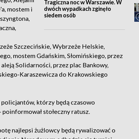
Tragiczna noc w Warszawie. W
dwóch wypadkach zginęło
’a, mostem i
siedem osób
aszyngtona,
aczna,
zeże Szczecińskie, Wybrzeże Helskie,
iego, mostem Gdańskim, Słomińskiego, przez
 aleją Solidarności, przez plac Bankowy,
skiego-Karaszewicza do Krakowskiego
 policjantów, którzy będą czasowo
 - poinformował stołeczny ratusz.
otę najlepsi żużlowcy będą rywalizować o