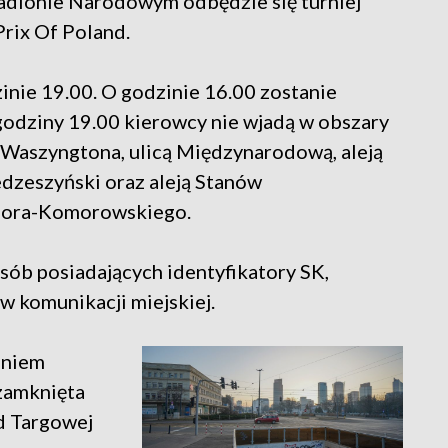
adionie Narodowym odbędzie się turniej
rix Of Poland.
inie 19.00. O godzinie 16.00 zostanie
godziny 19.00 kierowcy nie wjadą w obszary
ą Waszyngtona, ulicą Międzynarodową, aleją
dzeszyński oraz aleją Stanów
 Bora-Komorowskiego.
sób posiadających identyfikatory SK,
 komunikacji miejskiej.
eniem
 zamknięta
od Targowej