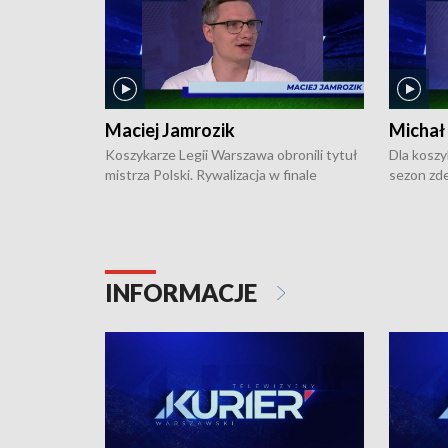
Maciej Jamrozik
Michał
Koszykarze Legii Warszawa obronili tytuł
Dla koszy
mistrza Polski. Rywalizacja w finale
sezon zde
ekstraklasy toczyła się do czterech
Najpierw 
zwycięstw i dopiero ostatni, siódmy mecz
międzyna
okazał się decydujący. W hali przy
Ligę Półn
Obrońców Tobruku na Bemowie
podbijać 
podopieczni estońskiego trenera Heiko
zasadnicz
INFORMACJE
Rannuli wygrali z Zastalem Zielona Góra
off, któr
78:70 i w finałowej serii triumfowali
pierwszeg
cztery do trzech. Gościem Bogdana
rozgrywka
Saternusa jest drugi trener koszykarzy
gościem B
Legii Warszawa, Maciej Jamrozik.
Michał Sz
Warszawa