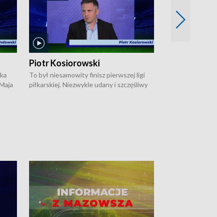
Piotr Kosiorowski
Tomasz Mat
ska
To był niesamowity finisz pierwszej ligi
Robert Lewandow
 Maja
piłkarskiej. Niezwykle udany i szczęśliwy
przygodę z Barc
ki na
dla Polonii Warszawa, która w ostatnich
Saternusa jest p
sekundach wywalczyła prawo gry w
Tomasz Matuszews
Open
barażach o ekstraklasę. W Magazynie
opowiada o począ
rała
Sportowym "Z Boisk i Stadionów
reprezentacji w k
finale
Warszawy i Mazowsza" Bogdan Saternus
irrę
rozmawiał z dyrektorem sportowym
óciła
Polonii Piotrem Kosiorowskim.
 z
wej.
ław