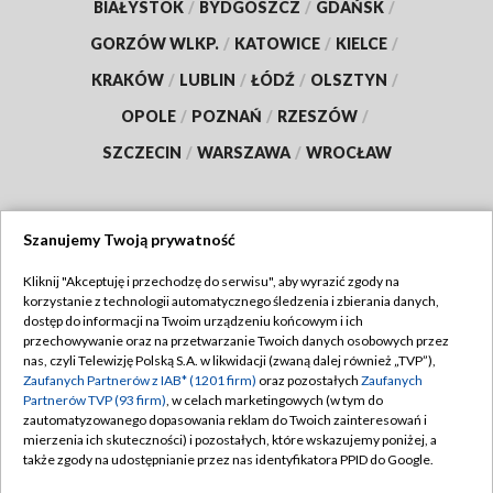
BIAŁYSTOK
/
BYDGOSZCZ
/
GDAŃSK
/
GORZÓW WLKP.
/
KATOWICE
/
KIELCE
/
KRAKÓW
/
LUBLIN
/
ŁÓDŹ
/
OLSZTYN
/
OPOLE
/
POZNAŃ
/
RZESZÓW
/
SZCZECIN
/
WARSZAWA
/
WROCŁAW
Szanujemy Twoją prywatność
Dołącz do nas:
Kliknij "Akceptuję i przechodzę do serwisu", aby wyrazić zgody na
korzystanie z technologii automatycznego śledzenia i zbierania danych,
TVP
dostęp do informacji na Twoim urządzeniu końcowym i ich
Abonament TVP
przechowywanie oraz na przetwarzanie Twoich danych osobowych przez
Regulamin TVP
nas, czyli Telewizję Polską S.A. w likwidacji (zwaną dalej również „TVP”),
Emisja w TVP
Polityka prywatności
Zaufanych Partnerów z IAB* (1201 firm)
oraz pozostałych
Zaufanych
Partnerów TVP (93 firm)
, w celach marketingowych (w tym do
Centrum informacji TVP
Moje zgody
zautomatyzowanego dopasowania reklam do Twoich zainteresowań i
mierzenia ich skuteczności) i pozostałych, które wskazujemy poniżej, a
Naziemna Telewizja Cyfrowa
Pomoc
także zgody na udostępnianie przez nas identyfikatora PPID do Google.
Sklep TVP
Biuro reklamy