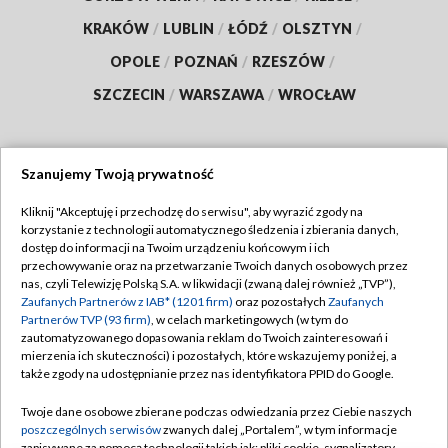
KRAKÓW
/
LUBLIN
/
ŁÓDŹ
/
OLSZTYN
/
OPOLE
/
POZNAŃ
/
RZESZÓW
/
SZCZECIN
/
WARSZAWA
/
WROCŁAW
Szanujemy Twoją prywatność
Dołącz do nas:
Kliknij "Akceptuję i przechodzę do serwisu", aby wyrazić zgody na
korzystanie z technologii automatycznego śledzenia i zbierania danych,
TVP
dostęp do informacji na Twoim urządzeniu końcowym i ich
Abonament TVP
przechowywanie oraz na przetwarzanie Twoich danych osobowych przez
Regulamin TVP
nas, czyli Telewizję Polską S.A. w likwidacji (zwaną dalej również „TVP”),
Emisja w TVP
Zaufanych Partnerów z IAB* (1201 firm)
oraz pozostałych
Zaufanych
Polityka prywatności
Partnerów TVP (93 firm)
, w celach marketingowych (w tym do
Centrum informacji TVP
Moje zgody
zautomatyzowanego dopasowania reklam do Twoich zainteresowań i
mierzenia ich skuteczności) i pozostałych, które wskazujemy poniżej, a
Naziemna Telewizja Cyfrowa
Pomoc
także zgody na udostępnianie przez nas identyfikatora PPID do Google.
Sklep TVP
Biuro reklamy
Twoje dane osobowe zbierane podczas odwiedzania przez Ciebie naszych
Rada Programowa
poszczególnych serwisów
zwanych dalej „Portalem”, w tym informacje
Kontakt
zapisywane za pomocą technologii takich jak: pliki cookie, sygnalizatory