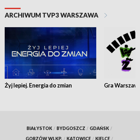
ARCHIWUM TVP3 WARSZAWA
Żyj lepiej. Energia do zmian
Gra Warszaw
BIAŁYSTOK
/
BYDGOSZCZ
/
GDAŃSK
/
GORZÓW WLKP.
/
KATOWICE
/
KIELCE
/