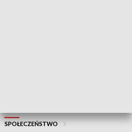
Zawsze na temat
Prosto z Maz
SPORT
Plebiscyt Najlepsi Sportowcy
Wiadomości 
Warszawy 2025
SPOŁECZEŃSTWO