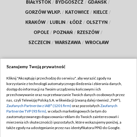
BIAŁYSTOK
/
BYDGOSZCZ
/
GDAŃSK
/
GORZÓW WLKP.
/
KATOWICE
/
KIELCE
/
KRAKÓW
/
LUBLIN
/
ŁÓDŹ
/
OLSZTYN
/
OPOLE
/
POZNAŃ
/
RZESZÓW
/
SZCZECIN
/
WARSZAWA
/
WROCŁAW
Szanujemy Twoją prywatność
Dołącz do nas:
Kliknij "Akceptuję i przechodzę do serwisu", aby wyrazić zgody na
korzystanie z technologii automatycznego śledzenia i zbierania danych,
TVP
dostęp do informacji na Twoim urządzeniu końcowym i ich
Abonament TVP
przechowywanie oraz na przetwarzanie Twoich danych osobowych przez
Regulamin TVP
nas, czyli Telewizję Polską S.A. w likwidacji (zwaną dalej również „TVP”),
Emisja w TVP
Zaufanych Partnerów z IAB* (1201 firm)
oraz pozostałych
Zaufanych
Polityka prywatności
Partnerów TVP (93 firm)
, w celach marketingowych (w tym do
Centrum informacji TVP
Moje zgody
zautomatyzowanego dopasowania reklam do Twoich zainteresowań i
mierzenia ich skuteczności) i pozostałych, które wskazujemy poniżej, a
Naziemna Telewizja Cyfrowa
Pomoc
także zgody na udostępnianie przez nas identyfikatora PPID do Google.
Sklep TVP
Biuro reklamy