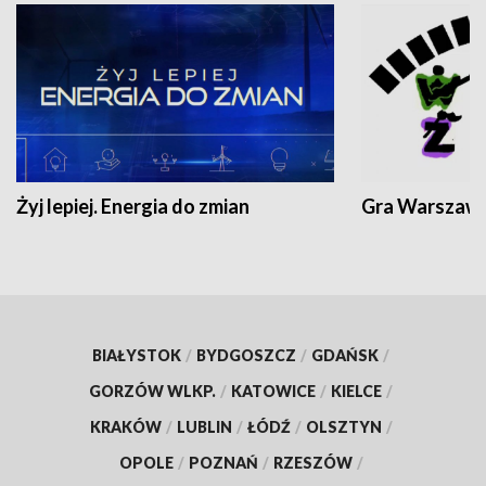
Żyj lepiej. Energia do zmian
Gra Warszaw
BIAŁYSTOK
/
BYDGOSZCZ
/
GDAŃSK
/
GORZÓW WLKP.
/
KATOWICE
/
KIELCE
/
KRAKÓW
/
LUBLIN
/
ŁÓDŹ
/
OLSZTYN
/
OPOLE
/
POZNAŃ
/
RZESZÓW
/