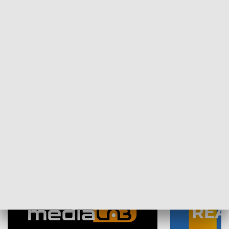
Plebiscyt Najlepsi Sportowcy
Wiadomości 
Warszawy 2025
SPOŁECZEŃSTWO