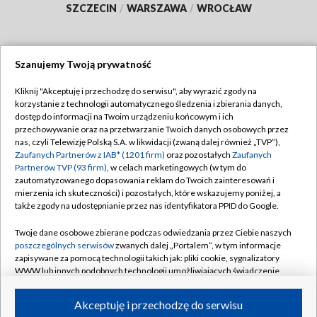
SZCZECIN
/
WARSZAWA
/
WROCŁAW
Szanujemy Twoją prywatność
Dołącz do nas:
Kliknij "Akceptuję i przechodzę do serwisu", aby wyrazić zgody na
korzystanie z technologii automatycznego śledzenia i zbierania danych,
TVP
dostęp do informacji na Twoim urządzeniu końcowym i ich
Abonament TVP
przechowywanie oraz na przetwarzanie Twoich danych osobowych przez
Regulamin TVP
nas, czyli Telewizję Polską S.A. w likwidacji (zwaną dalej również „TVP”),
Emisja w TVP
Zaufanych Partnerów z IAB* (1201 firm)
oraz pozostałych
Zaufanych
Polityka prywatności
Partnerów TVP (93 firm)
, w celach marketingowych (w tym do
Centrum informacji TVP
Moje zgody
zautomatyzowanego dopasowania reklam do Twoich zainteresowań i
mierzenia ich skuteczności) i pozostałych, które wskazujemy poniżej, a
Naziemna Telewizja Cyfrowa
Pomoc
także zgody na udostępnianie przez nas identyfikatora PPID do Google.
Sklep TVP
Biuro reklamy
Twoje dane osobowe zbierane podczas odwiedzania przez Ciebie naszych
Rada Programowa
poszczególnych serwisów
zwanych dalej „Portalem”, w tym informacje
Kontakt
zapisywane za pomocą technologii takich jak: pliki cookie, sygnalizatory
System NOS
WWW lub innych podobnych technologii umożliwiających świadczenie
dopasowanych i bezpiecznych usług, personalizację treści oraz reklam,
Informacje o nadawcy
Kanały
udostępnianie funkcji mediów społecznościowych oraz analizowanie
Akceptuję i przechodzę do serwisu
ruchu w Internecie.
Program dla prasy