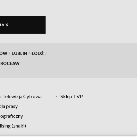
NA X
KÓW
/
LUBLIN
/
ŁÓDŹ
/
ROCŁAW
 Telewizja Cyfrowa
Sklep TVP
la prasy
tograficzny
sing (znaki)