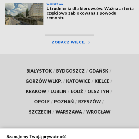
WARSZAWA
Utrudnienia dla kierowców. Ważna arteria
częściowo zablokowana z powodu
remontu
ZOBACZ WIĘCEJ
BIAŁYSTOK
/
BYDGOSZCZ
/
GDAŃSK
/
GORZÓW WLKP.
/
KATOWICE
/
KIELCE
/
KRAKÓW
/
LUBLIN
/
ŁÓDŹ
/
OLSZTYN
/
OPOLE
/
POZNAŃ
/
RZESZÓW
/
SZCZECIN
/
WARSZAWA
/
WROCŁAW
Szanujemy Twoją prywatność