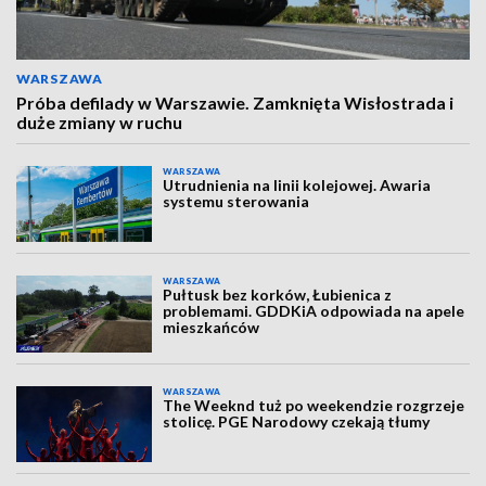
WARSZAWA
Próba defilady w Warszawie. Zamknięta Wisłostrada i
duże zmiany w ruchu
WARSZAWA
Utrudnienia na linii kolejowej. Awaria
systemu sterowania
WARSZAWA
Pułtusk bez korków, Łubienica z
problemami. GDDKiA odpowiada na apele
mieszkańców
WARSZAWA
The Weeknd tuż po weekendzie rozgrzeje
stolicę. PGE Narodowy czekają tłumy