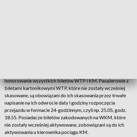
zawieszane. Takie zmiany będą dotyczyły linii tramwajowych
4, 7, 9, 10, 11, 13, 14, 15, 16, 18, 20, 23, 24, 26 i 36.
– Od początku kursowania na trasach objazdowych będą
autobusy linii: 107, 111, 116, 117, 118, 119, 127, 128, 131,
151, 158, 159, 175, 180, 502, 504, 507, 514, 520, 525.
Od ok. godz. 9.00 na objazdy kierowane mogą być także linie
100, 108, 160, 166, 190 i 503. W godzinach 4.00-20.00 w
pierwszej strefie biletowej wprowadzone zostanie wzajemne
honorowanie wszystkich biletów WTP i KM. Pasażerowie z
biletami kartonikowymi WTP, które nie zostały wcześniej
skasowane, są obowiązani do ich skasowania przez trwałe
napisanie na ich odwrocie daty i godziny rozpoczęcia
przejazdu w formacie 24-godzinnym, czyli np. 25.05, godz.
18.55. Posiadacze biletów zakodowanych na WKM, które
nie zostały wcześniej aktywowane, zobowiązani są do ich
aktywowania u kierownika pociągu KM.