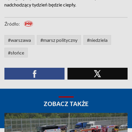
nadchodzący tydzień będzie ciepły.
Źródło:
#warszawa
#marsz polityczny
#niedziela
#słońce
ZOBACZ TAKŻE