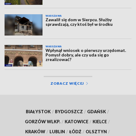
WARSZAWA
Zawalił się dom w Sierpcu. Służby
sprawdzają, czy ktoś był w środku
WARSZAWA
Wpłynął wniosek o pierwszy urzędomat.
Pomysł dobry, ale czy uda się go
zrealizować?
ZOBACZ WIĘCEJ
BIAŁYSTOK
/
BYDGOSZCZ
/
GDAŃSK
/
GORZÓW WLKP.
/
KATOWICE
/
KIELCE
/
KRAKÓW
/
LUBLIN
/
ŁÓDŹ
/
OLSZTYN
/