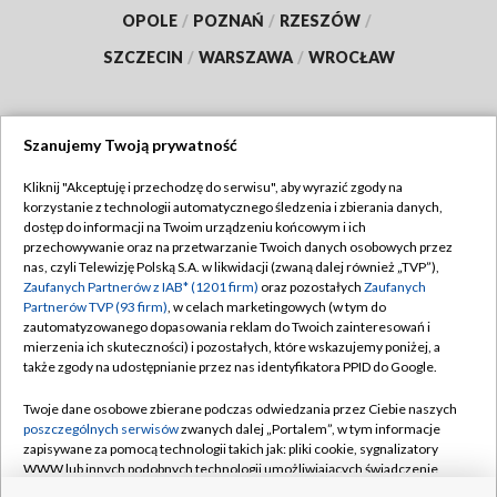
OPOLE
/
POZNAŃ
/
RZESZÓW
/
SZCZECIN
/
WARSZAWA
/
WROCŁAW
Szanujemy Twoją prywatność
Dołącz do nas:
Kliknij "Akceptuję i przechodzę do serwisu", aby wyrazić zgody na
korzystanie z technologii automatycznego śledzenia i zbierania danych,
TVP
dostęp do informacji na Twoim urządzeniu końcowym i ich
Abonament TVP
przechowywanie oraz na przetwarzanie Twoich danych osobowych przez
Regulamin TVP
nas, czyli Telewizję Polską S.A. w likwidacji (zwaną dalej również „TVP”),
Emisja w TVP
Polityka prywatności
Zaufanych Partnerów z IAB* (1201 firm)
oraz pozostałych
Zaufanych
Partnerów TVP (93 firm)
, w celach marketingowych (w tym do
Centrum informacji TVP
Moje zgody
zautomatyzowanego dopasowania reklam do Twoich zainteresowań i
mierzenia ich skuteczności) i pozostałych, które wskazujemy poniżej, a
Naziemna Telewizja Cyfrowa
Pomoc
także zgody na udostępnianie przez nas identyfikatora PPID do Google.
Sklep TVP
Biuro reklamy
Twoje dane osobowe zbierane podczas odwiedzania przez Ciebie naszych
Rada Programowa
Kontakt
poszczególnych serwisów
zwanych dalej „Portalem”, w tym informacje
zapisywane za pomocą technologii takich jak: pliki cookie, sygnalizatory
System NOS
WWW lub innych podobnych technologii umożliwiających świadczenie
dopasowanych i bezpiecznych usług, personalizację treści oraz reklam,
Informacje o nadawcy