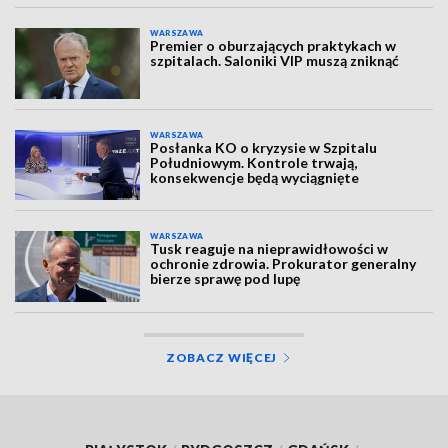
WARSZAWA
Premier o oburzających praktykach w
szpitalach. Saloniki VIP muszą zniknąć
WARSZAWA
Posłanka KO o kryzysie w Szpitalu
Południowym. Kontrole trwają,
konsekwencje będą wyciągnięte
WARSZAWA
Tusk reaguje na nieprawidłowości w
ochronie zdrowia. Prokurator generalny
bierze sprawę pod lupę
ZOBACZ WIĘCEJ