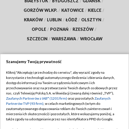
BIAŁYSTOK
/
BYDGOSZCZ
/
GDAŃSK
/
GORZÓW WLKP.
/
KATOWICE
/
KIELCE
/
KRAKÓW
/
LUBLIN
/
ŁÓDŹ
/
OLSZTYN
/
OPOLE
/
POZNAŃ
/
RZESZÓW
/
SZCZECIN
/
WARSZAWA
/
WROCŁAW
Szanujemy Twoją prywatność
Dołącz do nas:
Kliknij "Akceptuję i przechodzę do serwisu", aby wyrazić zgody na
korzystanie z technologii automatycznego śledzenia i zbierania danych,
TVP
dostęp do informacji na Twoim urządzeniu końcowym i ich
Abonament TVP
przechowywanie oraz na przetwarzanie Twoich danych osobowych przez
Regulamin TVP
nas, czyli Telewizję Polską S.A. w likwidacji (zwaną dalej również „TVP”),
Emisja w TVP
Polityka prywatności
Zaufanych Partnerów z IAB* (1201 firm)
oraz pozostałych
Zaufanych
Partnerów TVP (93 firm)
, w celach marketingowych (w tym do
Centrum informacji TVP
Moje zgody
zautomatyzowanego dopasowania reklam do Twoich zainteresowań i
mierzenia ich skuteczności) i pozostałych, które wskazujemy poniżej, a
Naziemna Telewizja Cyfrowa
Pomoc
także zgody na udostępnianie przez nas identyfikatora PPID do Google.
Sklep TVP
Biuro reklamy