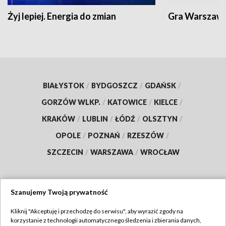
Żyj lepiej. Energia do zmian
Gra Warszaw
BIAŁYSTOK
/
BYDGOSZCZ
/
GDAŃSK
/
GORZÓW WLKP.
/
KATOWICE
/
KIELCE
/
KRAKÓW
/
LUBLIN
/
ŁÓDŹ
/
OLSZTYN
/
OPOLE
/
POZNAŃ
/
RZESZÓW
/
SZCZECIN
/
WARSZAWA
/
WROCŁAW
Szanujemy Twoją prywatność
Dołącz do nas:
Kliknij "Akceptuję i przechodzę do serwisu", aby wyrazić zgody na
korzystanie z technologii automatycznego śledzenia i zbierania danych,
TVP