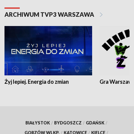
ARCHIWUM TVP3 WARSZAWA
Żyj lepiej. Energia do zmian
Gra Warszaw
BIAŁYSTOK
/
BYDGOSZCZ
/
GDAŃSK
/
GORZÓW WLKP.
/
KATOWICE
/
KIELCE
/