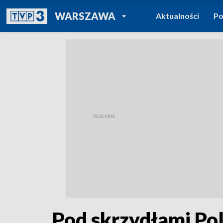
POWRÓT DO
WARSZAWA
Aktualności
Po
TVP REGIONY
Pod skrzydłami Pol