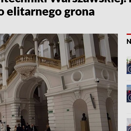
o elitarnego grona
N