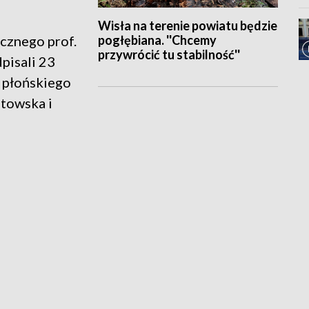
Wisła na terenie powiatu będzie
pogłębiana. ''Chcemy
cznego prof.
przywrócić tu stabilność''
pisali 23
u płońskiego
towska i