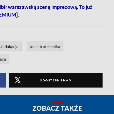
ił warszawską scenę imprezową. To już
REMIUM].
#edukacja
#elektrotechnika
aca
UDOSTĘPNIJ NA X
ZOBACZ TAKŻE