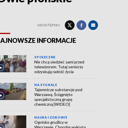
UDOSTĘPNIJ:
AJNOWSZE INFORMACJE
SPOŁECZNE
Nie chcą siedzieć sami przed
telewizorem. Tutaj seniorzy
odzyskują radość życia
NA SYGNALE
Tajemnicze substancje pod
Warszawą. Ściągnięto
specjalistyczną grupę
chemiczną [WIDEO]
NAUKA I ZDROWIE
Ognisko gruźlicy w
Warszawie. Chorobę wykryto