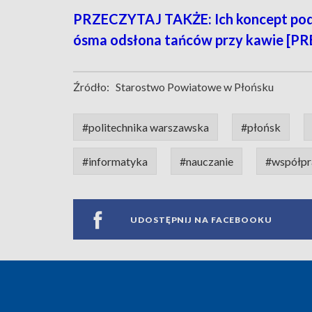
PRZECZYTAJ TAKŻE: Ich koncept podb
ósma odsłona tańców przy kawie [P
Źródło:
Starostwo Powiatowe w Płońsku
#politechnika warszawska
#płońsk
#informatyka
#nauczanie
#współpr
UDOSTĘPNIJ NA FACEBOOKU