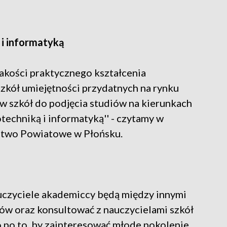
 i informatyką
jakości praktycznego kształcenia
zkół umiejętności przydatnych na rynku
 szkół do podjęcia studiów na kierunkach
techniką i informatyką'' - czytamy w
ostwo Powiatowe w Płońsku.
czyciele akademiccy będą między innymi
iów oraz konsultować z nauczycielami szkół
 po to, by zainteresować młode pokolenie