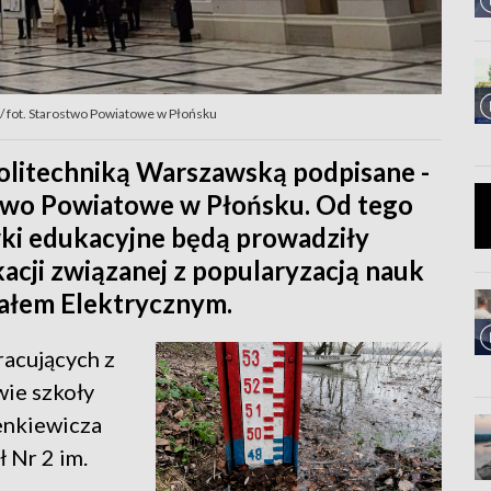
/ fot. Starostwo Powiatowe w Płońsku
olitechniką Warszawską podpisane -
two Powiatowe w Płońsku. Od tego
ki edukacyjne będą prowadziły
acji związanej z popularyzacją nauk
iałem Elektrycznym.
racujących z
wie szkoły
ienkiewicza
 Nr 2 im.