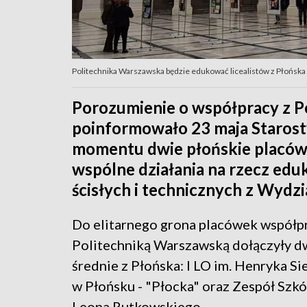
Politechnika Warszawska będzie edukować licealistów z Płońska 
Porozumienie o współpracy z P
poinformowało 23 maja Staros
momentu dwie płońskie placów
wspólne działania na rzecz eduk
ścisłych i technicznych z Wydz
Do elitarnego grona placówek współp
Politechniką Warszawską dołączyły d
średnie z Płońska: I LO im. Henryka S
w Płońsku - "Płocka"
oraz
Zespół Szkół
Leona Rutkowskiego.