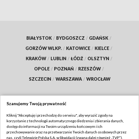
BIAŁYSTOK
/
BYDGOSZCZ
/
GDAŃSK
/
GORZÓW WLKP.
/
KATOWICE
/
KIELCE
/
KRAKÓW
/
LUBLIN
/
ŁÓDŹ
/
OLSZTYN
/
OPOLE
/
POZNAŃ
/
RZESZÓW
/
SZCZECIN
/
WARSZAWA
/
WROCŁAW
Szanujemy Twoją prywatność
Dołącz do nas:
Kliknij "Akceptuję i przechodzę do serwisu", aby wyrazić zgody na
korzystanie z technologii automatycznego śledzenia i zbierania danych,
TVP
dostęp do informacji na Twoim urządzeniu końcowym i ich
Abonament TVP
przechowywanie oraz na przetwarzanie Twoich danych osobowych przez
Regulamin TVP
nas, czyli Telewizję Polską S.A. w likwidacji (zwaną dalej również „TVP”),