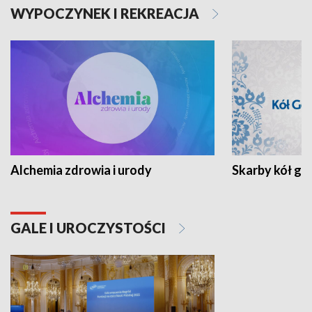
WYPOCZYNEK I REKREACJA
Alchemia zdrowia i urody
Skarby kół go
GALE I UROCZYSTOŚCI