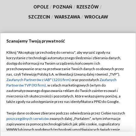
OPOLE
/
POZNAŃ
/
RZESZÓW
/
SZCZECIN
/
WARSZAWA
/
WROCŁAW
Szanujemy Twoją prywatność
Dołącz do nas:
Kliknij "Akceptuję i przechodzę do serwisu", aby wyrazić zgody na
korzystanie z technologii automatycznego śledzenia i zbierania danych,
TVP
dostęp do informacji na Twoim urządzeniu końcowym i ich
Abonament TVP
przechowywanie oraz na przetwarzanie Twoich danych osobowych przez
Regulamin TVP
nas, czyli Telewizję Polską S.A. w likwidacji (zwaną dalej również „TVP”),
Emisja w TVP
Zaufanych Partnerów z IAB* (1201 firm)
oraz pozostałych
Zaufanych
Polityka prywatności
Partnerów TVP (93 firm)
, w celach marketingowych (w tym do
Centrum informacji TVP
Moje zgody
zautomatyzowanego dopasowania reklam do Twoich zainteresowań i
mierzenia ich skuteczności) i pozostałych, które wskazujemy poniżej, a
Naziemna Telewizja Cyfrowa
Pomoc
także zgody na udostępnianie przez nas identyfikatora PPID do Google.
Sklep TVP
Biuro reklamy
Twoje dane osobowe zbierane podczas odwiedzania przez Ciebie naszych
Rada Programowa
poszczególnych serwisów
zwanych dalej „Portalem”, w tym informacje
Kontakt
zapisywane za pomocą technologii takich jak: pliki cookie, sygnalizatory
System NOS
WWW lub innych podobnych technologii umożliwiających świadczenie
dopasowanych i bezpiecznych usług, personalizację treści oraz reklam,